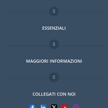
ESSENZIALI
Forum per expat
MAGGIORI INFORMAZIONI
Guida per expat
Lavori all'estero
Domande frequenti
COLLEGATI CON NOI