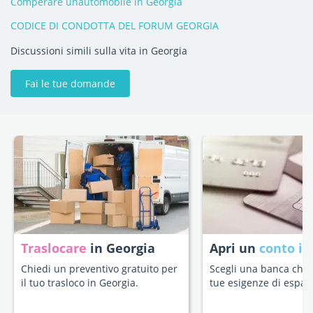
Comperare unautomobile in Georgia
CODICE DI CONDOTTA DEL FORUM GEORGIA
Discussioni simili sulla vita in Georgia
Fai le tue domande
Traslocare
in Georgia
Apri un
conto in
Chiedi un preventivo gratuito per
Scegli una banca che s
il tuo trasloco in Georgia.
tue esigenze di espatr