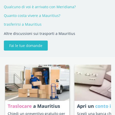
Qualcuno di voi è arrivato con Meridiana?
Quanto costa vivere a Mauritius?
trasferirsi a Mauritius
Altre discussioni sui trasporti a Mauritius
Fai le tue domande
Traslocare
a Mauritius
Apri un
conto in
Chiedi un preventivo gratuito per
Scegli una banca che s