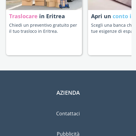
Traslocare
in Eritrea
Apri un
conto in
Chiedi un preventivo gratuito per
Scegli una banca che s
il tuo trasloco in Eritrea.
tue esigenze di espatr
AZIENDA
Contattaci
Pubblicità