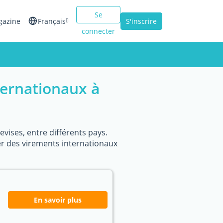
Se
gazine
Français
S'inscrire
connecter
English
Español
ternationaux à
Italiano
vises, entre différents pays.
er des virements internationaux
En savoir plus