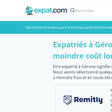
Rechercher
Gérone
Services
Annuaire d'entreprises
Emploi
Immob
Expatriés à Géro
moindre coût lor
Etre expatrié à Gérone signifie
Nous avons sélectionné quelque
à moindre frais et en toute sécu