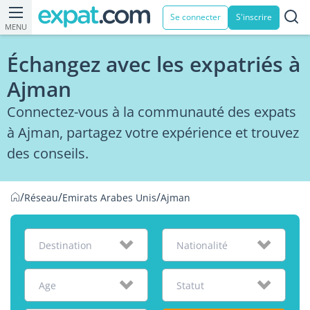
Se connecter
S'inscrire
MENU
Échangez avec les expatriés à
Ajman
Connectez-vous à la communauté des expats
à Ajman, partagez votre expérience et trouvez
des conseils.
/
/
/
Réseau
Emirats Arabes Unis
Ajman
Destination
Nationalité
Age
Statut