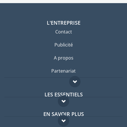
L'ENTREPRISE
Contact
Publicité
A propos
Partenariat
LES ESSENTIELS
Forum expatriés
EN SAVOIR PLUS
Guides pays
FAQ