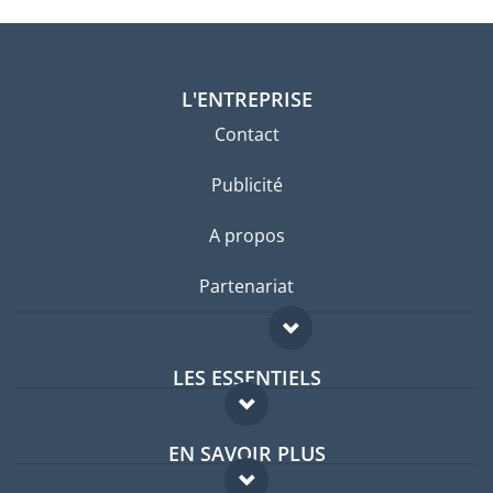
L'ENTREPRISE
Contact
Publicité
A propos
Partenariat
LES ESSENTIELS
Forum expatriés
EN SAVOIR PLUS
Guides pays
FAQ