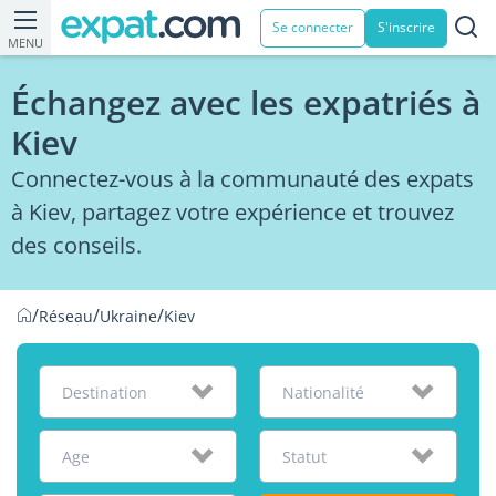
Se connecter
S'inscrire
MENU
Échangez avec les expatriés à
Kiev
Connectez-vous à la communauté des expats
à Kiev, partagez votre expérience et trouvez
des conseils.
/
/
/
Réseau
Ukraine
Kiev
Destination
Nationalité
Age
Statut