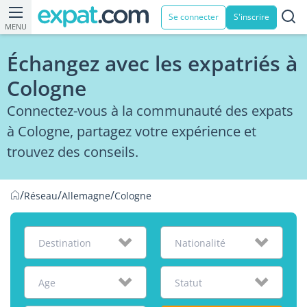
Se connecter
S'inscrire
MENU
Échangez avec les expatriés à
Cologne
Connectez-vous à la communauté des expats
à Cologne, partagez votre expérience et
trouvez des conseils.
/
/
/
Réseau
Allemagne
Cologne
Destination
Nationalité
Age
Statut