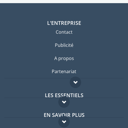
L'ENTREPRISE
Contact
Publicité
A propos
Partenariat
LES ESSENTIELS
Forum expatriés
EN SAVOIR PLUS
Guides pays
FAQ