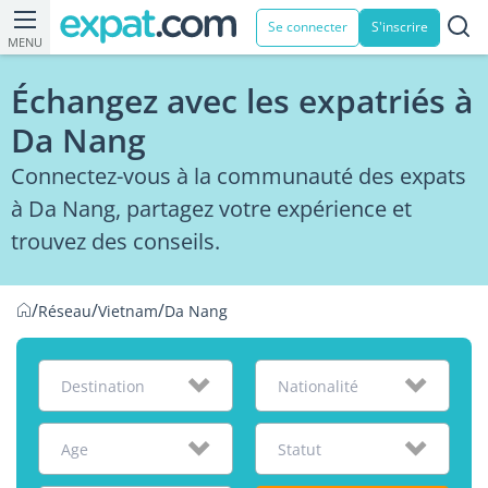
Se connecter
S'inscrire
MENU
Échangez avec les expatriés à
Da Nang
Connectez-vous à la communauté des expats
à Da Nang, partagez votre expérience et
trouvez des conseils.
/
/
/
Réseau
Vietnam
Da Nang
Destination
Nationalité
Age
Statut