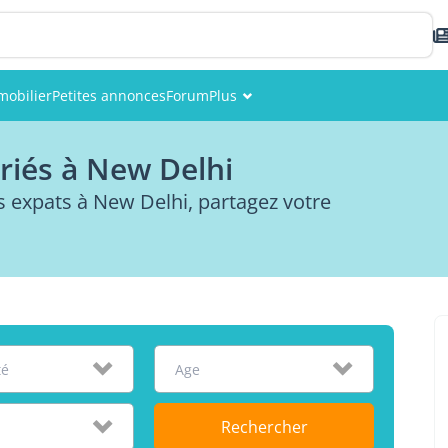
mobilier
Petites annonces
Forum
Plus
Événements
riés à New Delhi
Membres
expats à New Delhi, partagez votre
Photos
té
Age
Rechercher