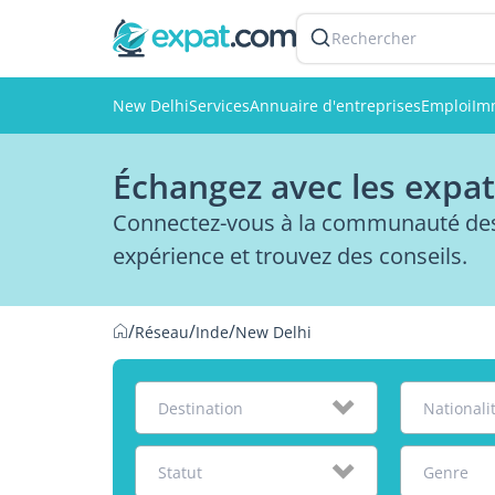
Rechercher
New Delhi
Services
Annuaire d'entreprises
Emploi
Im
Échangez avec les expat
Connectez-vous à la communauté des 
expérience et trouvez des conseils.
/
/
/
Réseau
Inde
New Delhi
Destination
Nationali
Statut
Genre