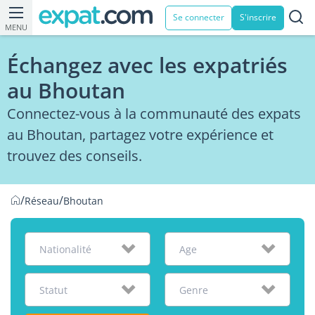
Se connecter
S'inscrire
MENU
Échangez avec les expatriés
au Bhoutan
Connectez-vous à la communauté des expats
au Bhoutan, partagez votre expérience et
trouvez des conseils.
/
/
Réseau
Bhoutan
Nationalité
Age
Statut
Genre