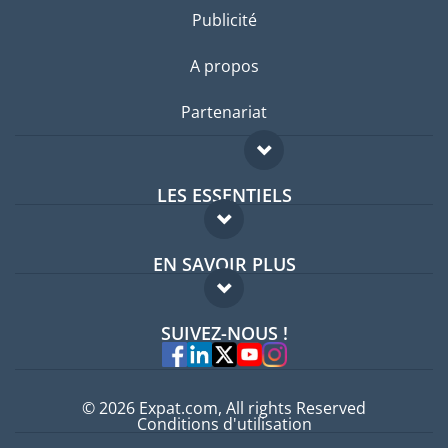
Publicité
A propos
Partenariat
LES ESSENTIELS
Forum expatriés
EN SAVOIR PLUS
Guides pays
FAQ
Offres d'emploi
SUIVEZ-NOUS !
Experts
© 2026 Expat.com, All rights Reserved
Conditions d'utilisation