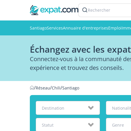
Rechercher
Santiago
Services
Annuaire d'entreprises
Emploi
Immo
Échangez avec les expat
Connectez-vous à la communauté des 
expérience et trouvez des conseils.
/
/
/
Réseau
Chili
Santiago
Destination
Nationali
Statut
Genre