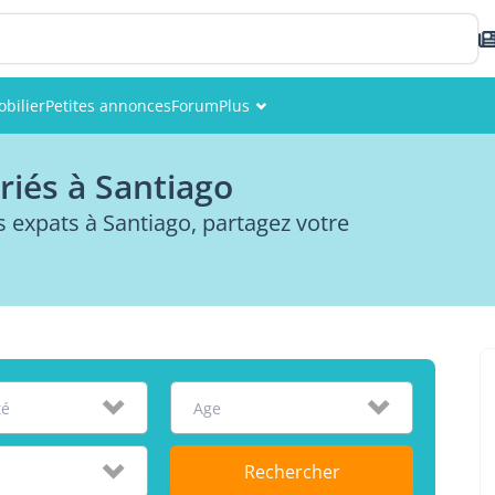
bilier
Petites annonces
Forum
Plus
Événements
riés à Santiago
Membres
expats à Santiago, partagez votre
Photos
té
Age
Rechercher