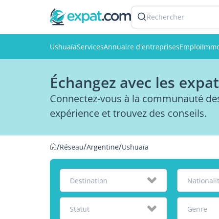
Rechercher
Ushuaïa
Services
Annuaire d'entreprises
Emploi
Immo
Échangez avec les expat
Connectez-vous à la communauté des 
expérience et trouvez des conseils.
/
/
/
Réseau
Argentine
Ushuaïa
Destination
Nationali
Statut
Genre