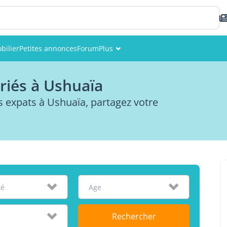
bilier
Petites annonces
Forum
Plus
Événements
riés à Ushuaïa
Membres
expats à Ushuaïa, partagez votre
Photos
té
Age
Rechercher