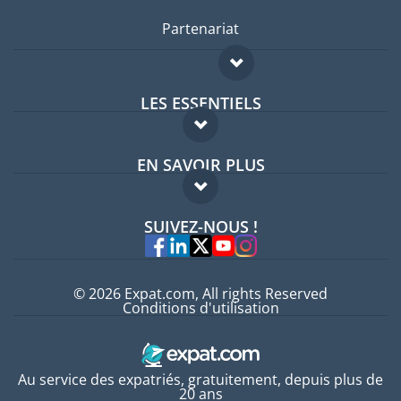
Partenariat
LES ESSENTIELS
Forum expatriés
EN SAVOIR PLUS
Guides pays
FAQ
Offres d'emploi
SUIVEZ-NOUS !
Experts
© 2026 Expat.com, All rights Reserved
Conditions d'utilisation
Au service des expatriés, gratuitement, depuis plus de
20 ans