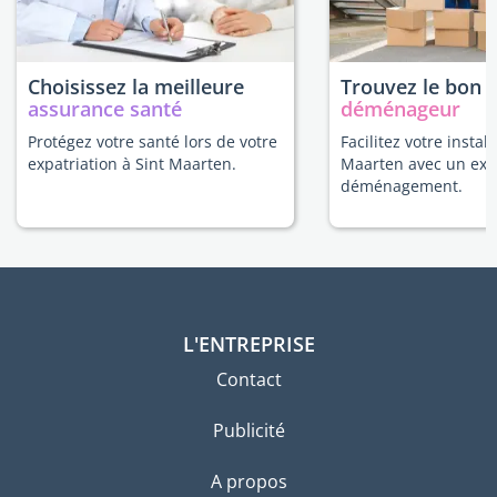
Choisissez la meilleure
Trouvez le bon
assurance santé
déménageur
Protégez votre santé lors de votre
Facilitez votre install
expatriation à Sint Maarten.
Maarten avec un exp
déménagement.
L'ENTREPRISE
Contact
Publicité
A propos