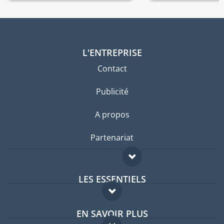
L'ENTREPRISE
Contact
Publicité
A propos
Partenariat
LES ESSENTIELS
Forum expatriés
EN SAVOIR PLUS
Guides pays