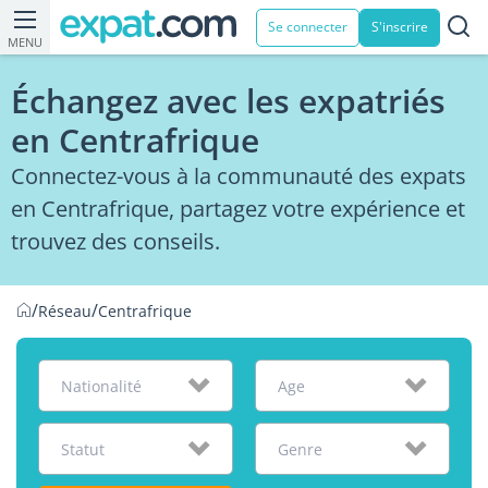
Se connecter
S'inscrire
MENU
Échangez avec les expatriés
en Centrafrique
Connectez-vous à la communauté des expats
en Centrafrique, partagez votre expérience et
trouvez des conseils.
/
/
Réseau
Centrafrique
Nationalité
Age
Statut
Genre