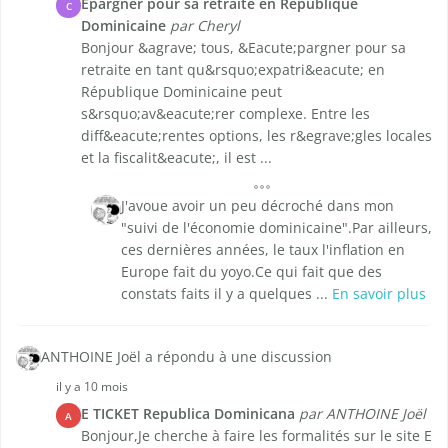
Épargner pour sa retraite en République
C
Dominicaine
par Cheryl
Bonjour &agrave; tous, &Eacute;pargner pour sa
retraite en tant qu&rsquo;expatri&eacute; en
République Dominicaine peut
s&rsquo;av&eacute;rer complexe. Entre les
diff&eacute;rentes options, les r&egrave;gles locales
et la fiscalit&eacute;, il est ...
J'avoue avoir un peu décroché dans mon
"suivi de l'économie dominicaine".Par ailleurs,
ces dernières années, le taux l'inflation en
Europe fait du yoyo.Ce qui fait que des
constats faits il y a quelques ...
En savoir plus
ANTHOINE Joël a répondu à une discussion
il y a 10 mois
E TICKET Republica Dominicana
par ANTHOINE Joël
A
Bonjour,Je cherche à faire les formalités sur le site E