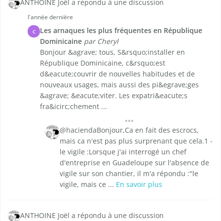
ANTHOINE Joël a répondu à une discussion
l'année dernière
Les arnaques les plus fréquentes en République
C
Dominicaine
par Cheryl
Bonjour &agrave; tous, S&rsquo;installer en
République Dominicaine, c&rsquo;est
d&eacute;couvrir de nouvelles habitudes et de
nouveaux usages, mais aussi des pi&egrave;ges
&agrave; &eacute;viter. Les expatri&eacute;s
fra&icirc;chement ...
@haciendaBonjour,Ca en fait des escrocs,
mais ca n'est pas plus surprenant que cela.1 -
le vigile :Lorsque j'ai interrogé un chef
d'entreprise en Guadeloupe sur l'absence de
vigile sur son chantier, il m'a répondu :"le
vigile, mais ce ...
En savoir plus
ANTHOINE Joël a répondu à une discussion