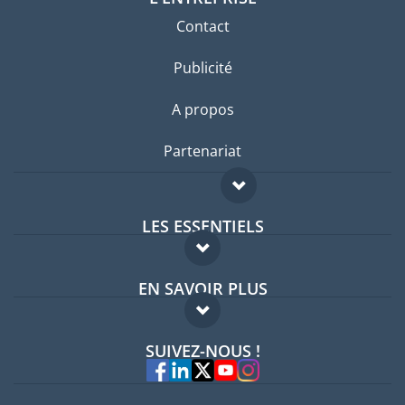
Contact
Publicité
A propos
Partenariat
LES ESSENTIELS
Forum expatriés
EN SAVOIR PLUS
Guides pays
FAQ
Offres d'emploi
SUIVEZ-NOUS !
Experts