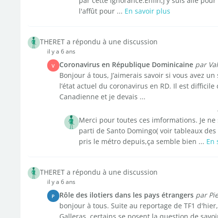
par cette ignorance.Enfin,j'y suis allé pou
l'affût pour ...
En savoir plus
THERET a répondu à une discussion
il y a 6 ans
Coronavirus en République Dominicaine
par Va
V
Bonjour á tous, J’aimerais savoir si vous avez un
l’état actuel du coronavirus en RD. Il est difficile
Canadienne et je devais ...
Merci pour toutes ces imformations. Je ne s
parti de Santo Domingo( voir tableaux des st
pris le métro depuis,ça semble bien ...
En 
THERET a répondu à une discussion
il y a 6 ans
Rôle des ilotiers dans les pays étrangers
par Pi
P
bonjour à tous. Suite au reportage de TF1 d'hier,
Galleras, certains se posent la question de savoir