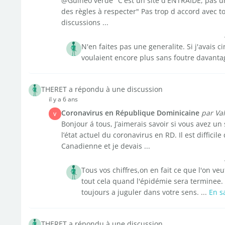
@Guineo verde "C'est un site d'ENTRAIDE, pas un 
des règles à respecter" Pas trop d accord avec toi.
discussions ...
N'en faites pas une generalite. Si j'avais c
voulaient encore plus sans foutre davantage
THERET a répondu à une discussion
il y a 6 ans
Coronavirus en République Dominicaine
par Va
V
Bonjour á tous, J’aimerais savoir si vous avez un
l’état actuel du coronavirus en RD. Il est difficile
Canadienne et je devais ...
Tous vos chiffres,on en fait ce que l'on veu
tout cela quand l'épidémie sera terminee. E
toujours a juguler dans votre sens. ...
En s
THERET a répondu à une discussion