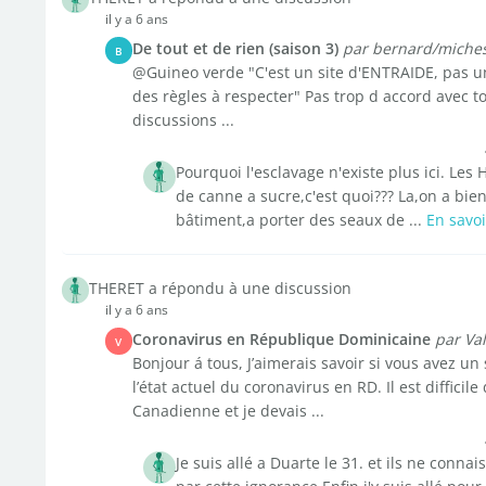
il y a 6 ans
De tout et de rien (saison 3)
par bernard/miche
B
@Guineo verde "C'est un site d'ENTRAIDE, pas un 
des règles à respecter" Pas trop d accord avec toi.
discussions ...
Pourquoi l'esclavage n'existe plus ici. Les
de canne a sucre,c'est quoi??? La,on a bien
bâtiment,a porter des seaux de ...
En savoi
THERET a répondu à une discussion
il y a 6 ans
Coronavirus en République Dominicaine
par Va
V
Bonjour á tous, J’aimerais savoir si vous avez un
l’état actuel du coronavirus en RD. Il est difficile
Canadienne et je devais ...
Je suis allé a Duarte le 31. et ils ne con