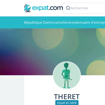
Rechercher
République Dominicaine
Services
Annuaire d'entrep
THERET
Expat en série