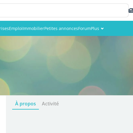
rises
Emploi
Immobilier
Petites annonces
Forum
Plus
Événements
Membres
Photos
À propos
Activité