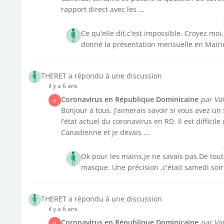
rapport direct avec les ...
Ce qu'elle dit,c'est impossible. Croyez moi
donné la présentation mensuelle en Mairie.
THERET a répondu à une discussion
il y a 6 ans
Coronavirus en République Dominicaine
par Va
V
Bonjour á tous, J’aimerais savoir si vous avez un
l’état actuel du coronavirus en RD. Il est difficile
Canadienne et je devais ...
Ok pour les mains,je ne savais pas.De tout
masque. Une précision ,c'était samedi soi
THERET a répondu à une discussion
il y a 6 ans
Coronavirus en République Dominicaine
par Va
V