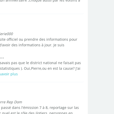
r un anniversaire ,choqué aussi par les voisins a
lerie000
 site officiel ou prendre des informations pour
 d’avoir des informations à jour. Je suis
avais pas que le district national ne faisait pas
atistiques ). Oui,Pierre,ou en est la cause? J'ai
savoir plus
erre Rep Dom
 passé dans l'émission 7 à 8, reportage sur las
 quel est le rôle des ilotiers, personnes en