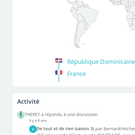
République Dominicain
France
Activité
THERET a répondu à une discussion
il y a 6 ans
De tout et de rien (saison 3)
par bernard/miche
B