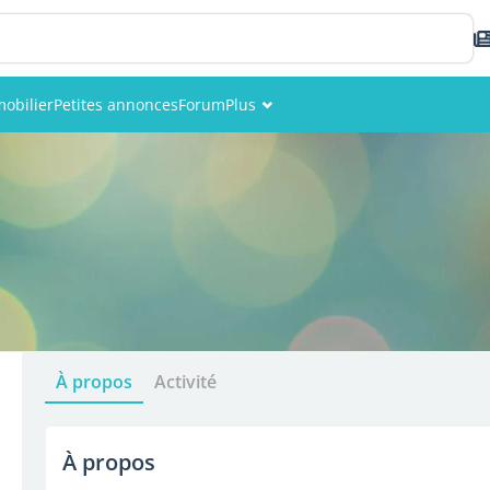
obilier
Petites annonces
Forum
Plus
Événements
Membres
Photos
À propos
Activité
À propos