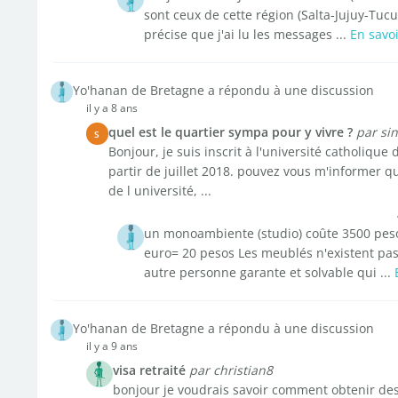
sont ceux de cette région (Salta-Jujuy-Tucu
précise que j'ai lu les messages ...
En savoi
Yo'hanan de Bretagne a répondu à une discussion
il y a 8 ans
quel est le quartier sympa pour y vivre ?
par si
S
Bonjour, je suis inscrit à l'université catholiqu
partir de juillet 2018. pouvez vous m'informer qu
de l université, ...
un monoambiente (studio) coûte 3500 peso
euro= 20 pesos Les meublés n'existent pas. 
autre personne garante et solvable qui ...
Yo'hanan de Bretagne a répondu à une discussion
il y a 9 ans
visa retraité
par christian8
bonjour je voudrais savoir comment obtenir des 