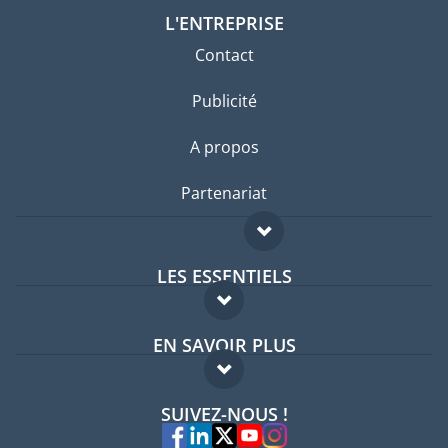
L'ENTREPRISE
Contact
Publicité
A propos
Partenariat
LES ESSENTIELS
Forum expatriés
EN SAVOIR PLUS
Guides pays
FAQ
Offres d'emploi
SUIVEZ-NOUS !
Experts