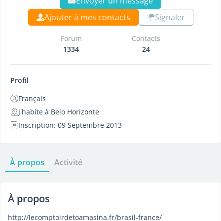
Envoyer un message
Ajouter à mes contacts
Signaler
Forum
Contacts
1334
24
Profil
Français
J'habite à Belo Horizonte
Inscription: 09 Septembre 2013
À propos
Activité
À propos
http://lecomptoirdetoamasina.fr/brasil-france/