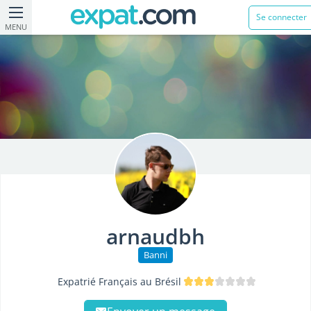
Se connecter
MENU
arnaudbh
Banni
Expatrié Français au Brésil