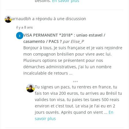
besoins.
En savoir plus
arnaudbh a répondu à une discussion
il y a 8 ans
VISA PERMANENT *2018* : uniao estavel /
E
casamento / PACS ?
par Elise_P
Bonjour à tous, Je suis française et je vais rejoindre
mon compagnon brésilien pour vivre avec lui.
Plusieurs options se présentent pour nos
démarches administratives, j'ai lu un nombre
incalculable de retours ...
Tu signes un pacs, tu rentres en france, tu
fais ton visa 200 euros, tu arrives au Brésil tu
valides ton visa, tu paies tes taxes 500 reais
environ et c'est tout. Le visa je l'ai eu en 2
jours ouvrés. Après quand on vient ...
En
savoir plus