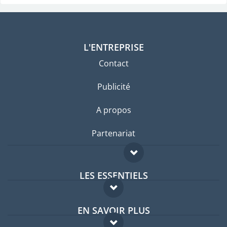
L'ENTREPRISE
Contact
Publicité
A propos
Partenariat
LES ESSENTIELS
Forum expatriés
EN SAVOIR PLUS
Guides pays
FAQ