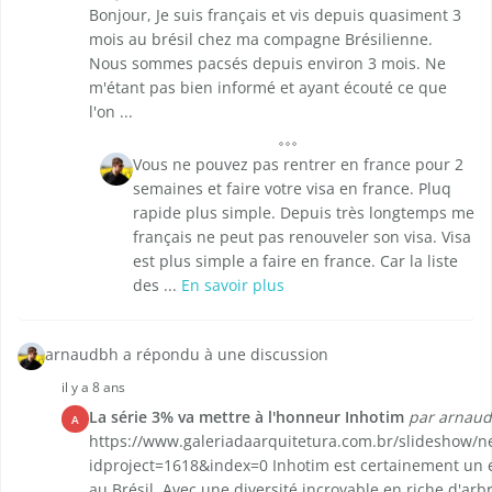
Bonjour, Je suis français et vis depuis quasiment 3
mois au brésil chez ma compagne Brésilienne.
Nous sommes pacsés depuis environ 3 mois. Ne
m'étant pas bien informé et ayant écouté ce que
l'on ...
Vous ne pouvez pas rentrer en france pour 2
semaines et faire votre visa en france. Pluq
rapide plus simple. Depuis très longtemps me
français ne peut pas renouveler son visa. Visa
est plus simple a faire en france. Car la liste
des ...
En savoir plus
arnaudbh a répondu à une discussion
il y a 8 ans
La série 3% va mettre à l'honneur Inhotim
par arnau
A
https://www.galeriadaarquitetura.com.br/slideshow/
idproject=1618&index=0 Inhotim est certainement un e
au Brésil. Avec une diversité incroyable en riche d'arb