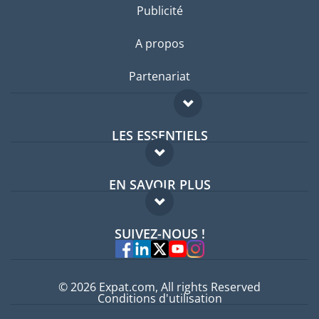
Publicité
A propos
Partenariat
LES ESSENTIELS
Forum expatriés
EN SAVOIR PLUS
Guides pays
FAQ
Offres d'emploi
SUIVEZ-NOUS !
Experts
© 2026 Expat.com, All rights Reserved
Conditions d'utilisation