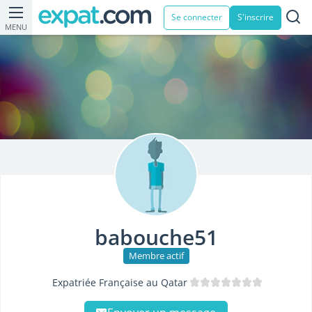
Se connecter
S'inscrire
MENU
babouche51
Membre actif
Expatriée Française au Qatar