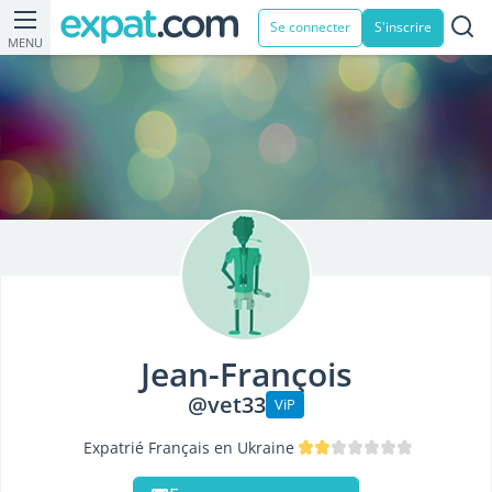
Se connecter
S'inscrire
MENU
Jean-François
@vet33
ViP
Expatrié Français en Ukraine