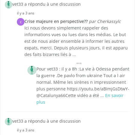
vet33 a répondu à une discussion
il y a 3 ans
Crise majeure en perspective??
par Cherkassylc
C
Ici nous devons simplement rappeler des
informations vues ou lues dans les médias. Le but
est de nous aider ensemble à informer les autres
expats, merci. Depuis plusieurs jours, il est apparu
des faits bizarres liés à ...
Pour vet33 : il y a 8h :La vie à Odessa pendant
la guerre .De pavlo from ukraine Tout a l air
normal. Même les sirènes n impressionnent
plus personne https://youtu.be/aBimjGsDtwY-
@Catalunya66Cette vidéo a été ...
En savoir
plus
vet33 a répondu à une discussion
il y a 3 ans