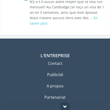
N’y a-t-il aucun autre moyen que ce visa run
mensuel? Au Cambodge j’ai reçu un visa de 1
an en 3 semaines, ainsi que mon épouse.
Nous n’avons aucuns liens avec des ...
En
savoir plus
L'ENTREPRISE
Contact
Publicité
A propos
Partenariat