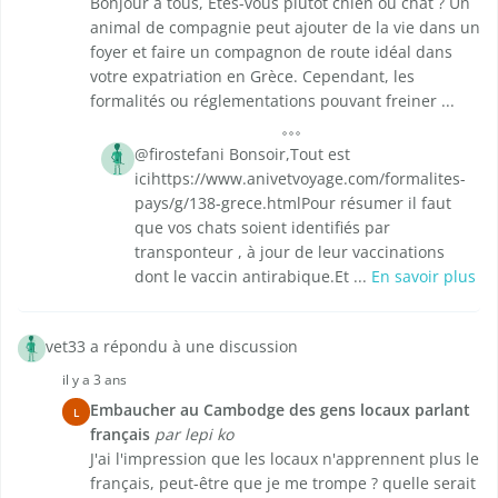
Bonjour à tous, Êtes-vous plutôt chien ou chat ? Un
animal de compagnie peut ajouter de la vie dans un
foyer et faire un compagnon de route idéal dans
votre expatriation en Grèce. Cependant, les
formalités ou réglementations pouvant freiner ...
@firostefani Bonsoir,Tout est
icihttps://www.anivetvoyage.com/formalites-
pays/g/138-grece.htmlPour résumer il faut
que vos chats soient identifiés par
transponteur , à jour de leur vaccinations
dont le vaccin antirabique.Et ...
En savoir plus
vet33 a répondu à une discussion
il y a 3 ans
Embaucher au Cambodge des gens locaux parlant
L
français
par lepi ko
J'ai l'impression que les locaux n'apprennent plus le
français, peut-être que je me trompe ? quelle serait