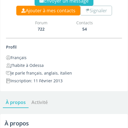
Envoyer un message
Ajouter à mes contacts
Signaler
Forum
Contacts
722
54
Profil
Français
J'habite à Odessa
Je parle français, anglais, italien
Inscription: 11 Février 2013
À propos
Activité
À propos