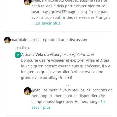
@gilbertnicolet Au Québec aussi la retraite
est à 65 ansje dois partir visiter bientôt ce
beau pays qu’est l’Espagne, j’espère ne pas
avoir à trop souffrir des râleries des Français
...
En savoir plus
marjolaine arel a répondu à une discussion
il y a 3 ans
Altea la Vela ou Altea
par marjolaine arel
M
Bonjourje désire voyager et explorer Altea et Altea
la Vela;qu’en pensez vous?je suis québécoise, il y a
longtemps que je veux aller à Altea; est-ce une
grande ville ou village?merci!
@Stellios merci à vous Stellios,les locations de
petit appartement sont-ils dispendieux?je
compte aussi loger avec Homexchange
En
savoir plus