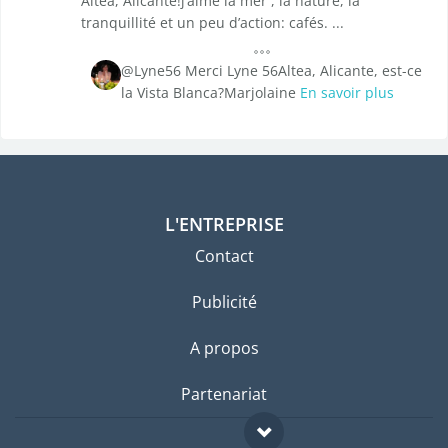
Altea, Alicante!j’aime la mer , la nature, la
tranquillité et un peu d’action: cafés. ...
@Lyne56 Merci Lyne 56Altea, Alicante, est-ce
la Vista Blanca?Marjolaine
En savoir plus
L'ENTREPRISE
Contact
Publicité
A propos
Partenariat