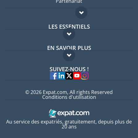
Partenariat
LES ESSENTIELS
Forum expatriés
EN SAVOIR PLUS
Guides pays
FAQ
Offres d'emploi
SUIVEZ-NOUS !
Experts
© 2026 Expat.com, All rights Reserved
Conditions d'utilisation
Au service des expatriés, gratuitement, depuis plus de
20 ans