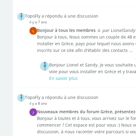
TopoFly a répondu à une discussion
il y a 7 ans
Bonjour à tous les membres ☺️
par LionelSandy
L
Bonjour à tous, Nous sommes un couple de 48 e
installer en Grèce, pays pour lequel nous avo
inscrits sur ce site afin d'établir des contacts ...
Bonjour Lionel et Sandy, Je vous souhaite 
voie pour vous installer en Grèce et y trav
En savoir plus
TopoFly a répondu à une discussion
il y a 8 ans
Nouveaux membres du forum Grèce, présentez-vo
J
Bonjour à toutes et à tous, vous arrivez sur le f
commencer ? Cet espace est pour vous ;) Nous vo
discussion, à nous raconter votre parcours si vou