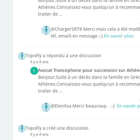
Bonjour,Suite à un décès dans la famille en Grè
Athènes.Connaissez-vous quelqu'un à recommande
traiter de ...
@ChargerSRT8 Merci mais cela a été modér
tél, email) en message ;-)
En savoir plus
TopoFly a répondu à une discussion
il y a 4 ans
Avocat francophone pour succession sur Athèn
T
Bonjour,Suite à un décès dans la famille en Grè
Athènes.Connaissez-vous quelqu'un à recommande
traiter de ...
@Elenitsa Merci beaucoup. :-)
En savoir p
TopoFly a créé une discussion
il y a 4 ans