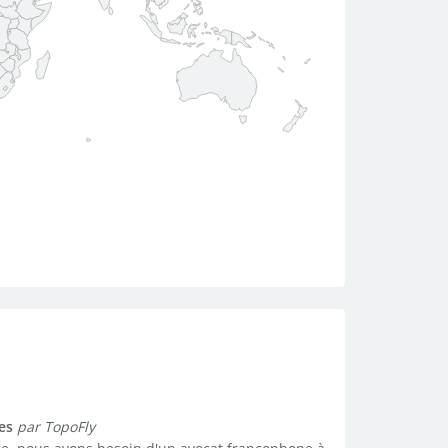
es
par TopoFly