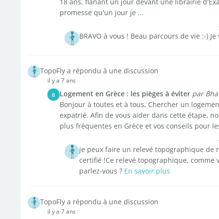
18 ans, flânant un jour devant une librairie d'Exa
promesse qu'un jour je ...
BRAVO à vous ! Beau parcours de vie :-) Je
TopoFly a répondu à une discussion
il y a 7 ans
Logement en Grèce : les pièges à éviter
par Bha
B
Bonjour à toutes et à tous, Chercher un logemen
expatrié. Afin de vous aider dans cette étape, 
plus fréquentes en Grèce et vos conseils pour les
je peux faire un relevé topographique de n
certifié !Ce relevé topographique, comme vou
parlez-vous ?
En savoir plus
TopoFly a répondu à une discussion
il y a 7 ans