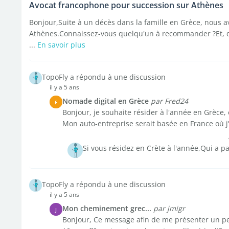
Avocat francophone pour succession sur Athènes
Bonjour,Suite à un décès dans la famille en Grèce, nous 
Athènes.Connaissez-vous quelqu'un à recommander ?Et, ques
...
En savoir plus
TopoFly a répondu à une discussion
il y a 5 ans
Nomade digital en Grèce
par Fred24
F
Bonjour, je souhaite résider à l'année en Grèce, 
Mon auto-entreprise serait basée en France où j
Si vous résidez en Crète à l'année,Qui a par
TopoFly a répondu à une discussion
il y a 5 ans
Mon cheminement grec...
par jmigr
J
Bonjour, Ce message afin de me présenter un p