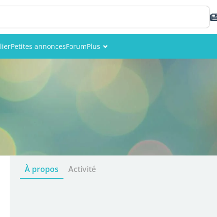
lier
Petites annonces
Forum
Plus
Événements
Membres
Photos
À propos
Activité