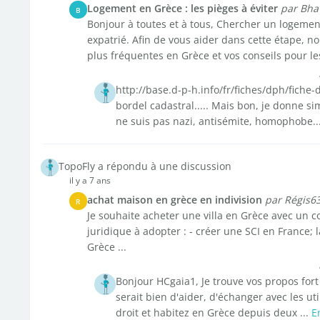
Logement en Grèce : les pièges à éviter
par Bha
B
Bonjour à toutes et à tous, Chercher un logemen
expatrié. Afin de vous aider dans cette étape, 
plus fréquentes en Grèce et vos conseils pour les
http://base.d-p-h.info/fr/fiches/dph/fich
bordel cadastral..... Mais bon, je donne s
ne suis pas nazi, antisémite, homophobe...et
TopoFly a répondu à une discussion
il y a 7 ans
achat maison en grèce en indivision
par Régis6
R
Je souhaite acheter une villa en Grèce avec un co
juridique à adopter : - créer une SCI en France; 
Grèce ...
Bonjour HCgaia1, Je trouve vos propos fort 
serait bien d'aider, d'échanger avec les ut
droit et habitez en Grèce depuis deux ...
E