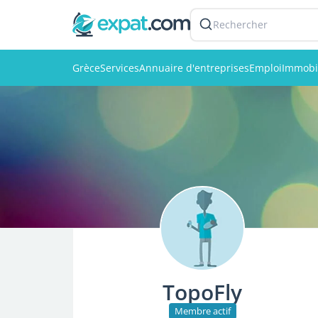
Rechercher
Grèce
Services
Annuaire d'entreprises
Emploi
Immobi
TopoFly
Membre actif