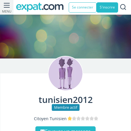
Se connecter
S'inscrire
MENU
tunisien2012
Membre actif
Citoyen Tunisien