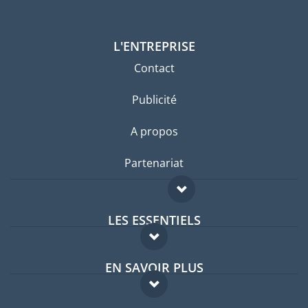
L'ENTREPRISE
Contact
Publicité
A propos
Partenariat
LES ESSENTIELS
Forum expatriés
EN SAVOIR PLUS
Guides pays
FAQ
Offres d'emploi