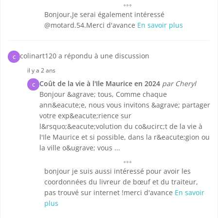
Bonjour,Je serai également intéressé
@motard.54.Merci d'avance
En savoir plus
colinart120 a répondu à une discussion
C
il y a 2 ans
Coût de la vie à l'Ile Maurice en 2024
par Cheryl
C
Bonjour &agrave; tous, Comme chaque
ann&eacute;e, nous vous invitons &agrave; partager
votre exp&eacute;rience sur
l&rsquo;&eacute;volution du co&ucirc;t de la vie à
l'Ile Maurice et si possible, dans la r&eacute;gion ou
la ville o&ugrave; vous ...
bonjour je suis aussi intéressé pour avoir les
coordonnées du livreur de bœuf et du traiteur,
pas trouvé sur internet !merci d'avance
En savoir
plus