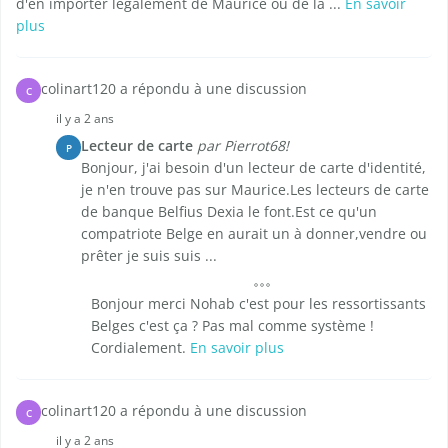
d'en importer légalement de Maurice ou de la ...
En savoir
plus
colinart120 a répondu à une discussion
C
il y a 2 ans
Lecteur de carte
par Pierrot68!
P
Bonjour, j'ai besoin d'un lecteur de carte d'identité,
je n'en trouve pas sur Maurice.Les lecteurs de carte
de banque Belfius Dexia le font.Est ce qu'un
compatriote Belge en aurait un à donner,vendre ou
prêter je suis suis ...
Bonjour merci Nohab c'est pour les ressortissants
Belges c'est ça ? Pas mal comme système !
Cordialement.
En savoir plus
colinart120 a répondu à une discussion
C
il y a 2 ans