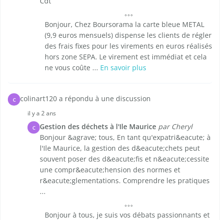
Cdt
Bonjour, Chez Boursorama la carte bleue METAL
(9,9 euros mensuels) dispense les clients de régler
des frais fixes pour les virements en euros réalisés
hors zone SEPA. Le virement est immédiat et cela
ne vous coûte ...
En savoir plus
colinart120 a répondu à une discussion
C
il y a 2 ans
Gestion des déchets à l'Ile Maurice
par Cheryl
C
Bonjour &agrave; tous, En tant qu'expatri&eacute; à
l'Ile Maurice, la gestion des d&eacute;chets peut
souvent poser des d&eacute;fis et n&eacute;cessite
une compr&eacute;hension des normes et
r&eacute;glementations. Comprendre les pratiques
...
Bonjour à tous, je suis vos débats passionnants et