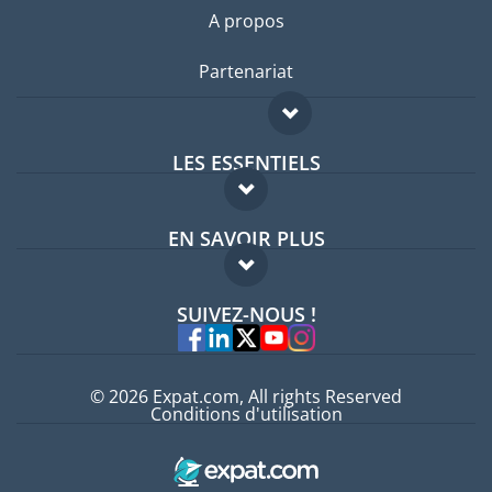
A propos
Partenariat
LES ESSENTIELS
Forum expatriés
EN SAVOIR PLUS
Guides pays
FAQ
Offres d'emploi
SUIVEZ-NOUS !
Experts
© 2026 Expat.com, All rights Reserved
Conditions d'utilisation