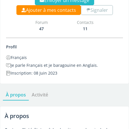
Envoyer un message
Ajouter à mes contacts
Signaler
Forum
Contacts
47
11
Profil
Français
Je parle Français et je baragouine en Anglais.
Inscription: 08 Juin 2023
À propos
Activité
À propos