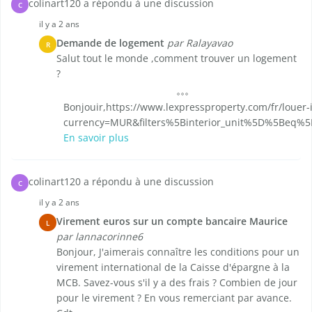
colinart120 a répondu à une discussion
C
il y a 2 ans
Demande de logement
par Ralayavao
R
Salut tout le monde ,comment trouver un logement
?
Bonjouir,https://www.lexpressproperty.com/fr/louer
currency=MUR&filters%5Binterior_unit%5D%5Beq%
En savoir plus
colinart120 a répondu à une discussion
C
il y a 2 ans
Virement euros sur un compte bancaire Maurice
L
par lannacorinne6
Bonjour, J'aimerais connaître les conditions pour un
virement international de la Caisse d'épargne à la
MCB. Savez-vous s'il y a des frais ? Combien de jour
pour le virement ? En vous remerciant par avance.