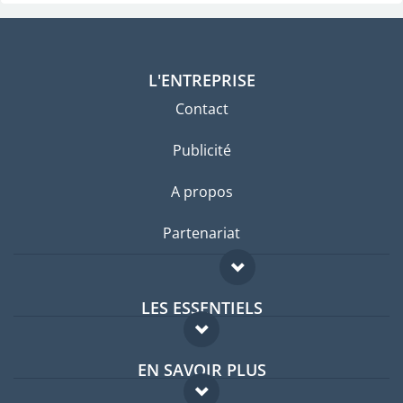
L'ENTREPRISE
Contact
Publicité
A propos
Partenariat
LES ESSENTIELS
Forum expatriés
EN SAVOIR PLUS
Guides pays
FAQ