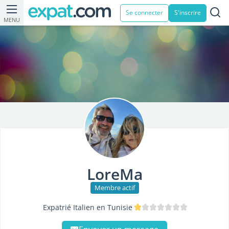
Se connecter
S'inscrire
MENU
LoreMa
Membre actif
Expatrié Italien en Tunisie