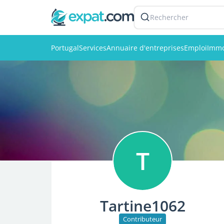
Rechercher
Portugal
Services
Annuaire d'entreprises
Emploi
Immo
T
Tartine1062
Contributeur