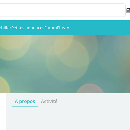
bilier
Petites annonces
Forum
Plus
Événements
Membres
Photos
À propos
Activité