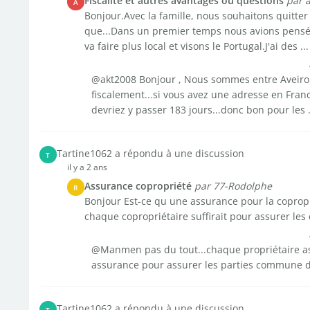
Fiscalité et autres avantages ou questions
par 
A
Bonjour.Avec la famille, nous souhaitons quitter 
que...Dans un premier temps nous avions pensé
va faire plus local et visons le Portugal.J'ai des ...
@akt2008 Bonjour , Nous sommes entre Aveiro et
fiscalement...si vous avez une adresse en France
devriez y passer 183 jours...donc bon pour les .
Tartine1062 a répondu à une discussion
T
il y a 2 ans
Assurance copropriété
par 77-Rodolphe
R
Bonjour Est-ce qu une assurance pour la copropr
chaque copropriétaire suffirait pour assurer 
@Manmen pas du tout...chaque propriétaire as
assurance pour assurer les parties commune d
Tartine1062 a répondu à une discussion
T