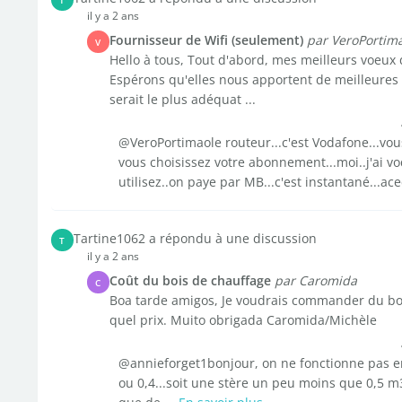
il y a 2 ans
Fournisseur de Wifi (seulement)
par VeroPortim
V
Hello à tous, Tout d'abord, mes meilleurs voeux 
Espérons qu'elles nous apportent de meilleures n
serait le plus adéquat ...
@VeroPortimaole routeur...c'est Vodafone...vous
vous choisissez votre abonnement...moi..j'ai v
utilisez..on paye par MB...c'est instantané...ace
Tartine1062 a répondu à une discussion
T
il y a 2 ans
Coût du bois de chauffage
par Caromida
C
Boa tarde amigos, Je voudrais commander du boi
quel prix. Muito obrigada Caromida/Michèle
@annieforget1bonjour, on ne fonctionne pas e
ou 0,4...soit une stère un peu moins que 0,5 m3