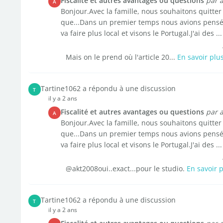
Fiscalité et autres avantages ou questions
par 
A
Bonjour.Avec la famille, nous souhaitons quitter 
que...Dans un premier temps nous avions pensé
va faire plus local et visons le Portugal.J'ai des ...
Mais on le prend où l'article 20...
En savoir plu
Tartine1062 a répondu à une discussion
T
il y a 2 ans
Fiscalité et autres avantages ou questions
par 
A
Bonjour.Avec la famille, nous souhaitons quitter 
que...Dans un premier temps nous avions pensé
va faire plus local et visons le Portugal.J'ai des ...
@akt2008oui..exact...pour le studio.
En savoir 
Tartine1062 a répondu à une discussion
T
il y a 2 ans