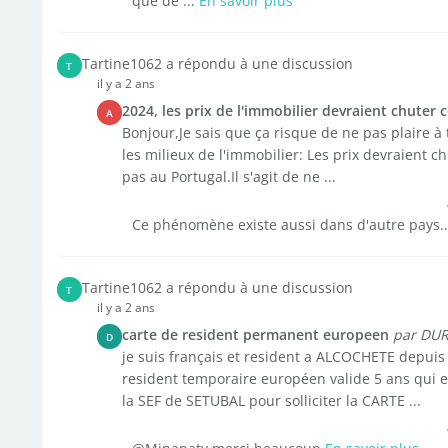
que de ...
En savoir plus
Tartine1062 a répondu à une discussion
T
il y a 2 ans
2024, les prix de l'immobilier devraient chuter 
A
Bonjour,Je sais que ça risque de ne pas plaire à 
les milieux de l'immobilier: Les prix devraient c
pas au Portugal.Il s'agit de ne ...
Ce phénomène existe aussi dans d'autre pays.
Tartine1062 a répondu à une discussion
T
il y a 2 ans
carte de resident permanent europeen
par DU
D
je suis français et resident a ALCOCHETE depuis 
resident temporaire européen valide 5 ans qui e
la SEF de SETUBAL pour solliciter la CARTE ...