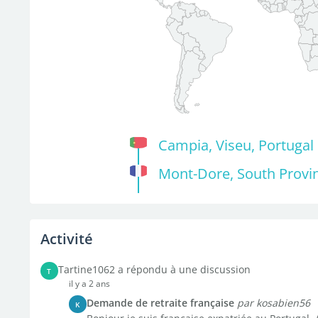
Campia, Viseu, Portugal
Mont-Dore, South Provin
Activité
Tartine1062 a répondu à une discussion
T
il y a 2 ans
Demande de retraite française
par kosabien56
K