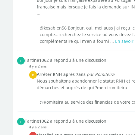
Bonjour je suis française expatriée au Portugal.
française mais lorsque je fais la demande sur I
...
@kosabien56 Bonjour, oui, moi auss j'ai reçu ce
compte...recherchez le service où vous devez fai
complémentaire qui m'en a fourni ...
En savoir
Tartine1062 a répondu à une discussion
T
il y a 2 ans
Arrêter RNH après 7ans
par Romiteira
R
Nous souhaitons abandonner le statut RNH et ret
démarches et auprès de qui ?merciromiteira
@Romiteira au service des financias de votre
Tartine1062 a répondu à une discussion
T
il y a 2 ans