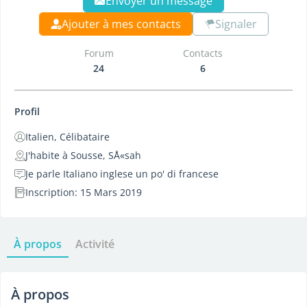
Envoyer un message
Ajouter à mes contacts
Signaler
Forum
Contacts
24
6
Profil
Italien, Célibataire
J'habite à Sousse, SÅ«sah
Je parle Italiano inglese un po' di francese
Inscription: 15 Mars 2019
À propos
Activité
À propos