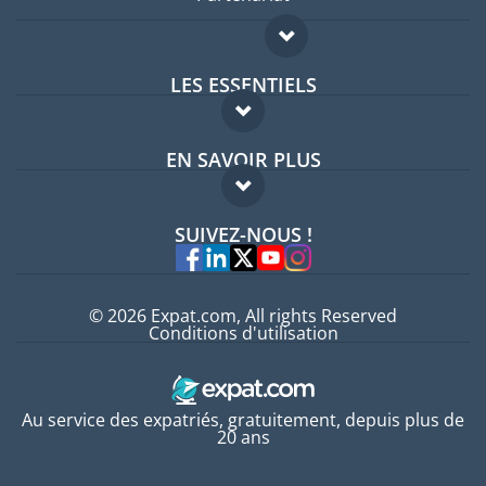
LES ESSENTIELS
Forum expatriés
EN SAVOIR PLUS
Guides pays
FAQ
Offres d'emploi
SUIVEZ-NOUS !
Experts
© 2026 Expat.com, All rights Reserved
Conditions d'utilisation
Au service des expatriés, gratuitement, depuis plus de
20 ans