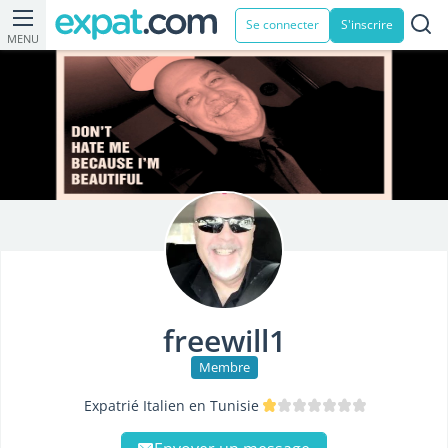
Se connecter
S'inscrire
MENU
freewill1
Membre
Expatrié Italien en Tunisie