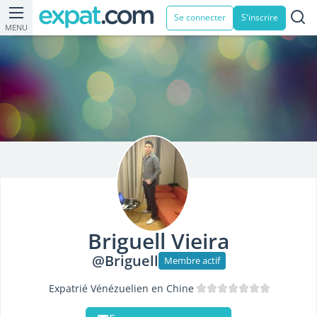
Se connecter
S'inscrire
MENU
Briguell Vieira
@Briguell
Membre actif
Expatrié Vénézuelien en Chine