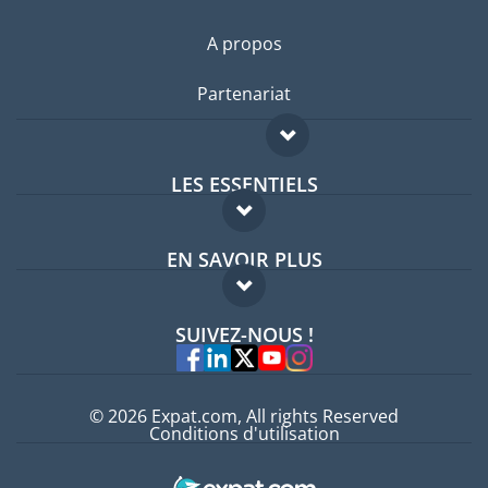
A propos
Partenariat
LES ESSENTIELS
Forum expatriés
EN SAVOIR PLUS
Guides pays
FAQ
Offres d'emploi
SUIVEZ-NOUS !
Experts
© 2026 Expat.com, All rights Reserved
Conditions d'utilisation