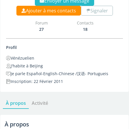
Envoyer un message
Ajouter à mes contacts
Signaler
Forum
Contacts
27
18
Profil
Vénézuelien
J'habite à Beijing
Je parle Español-English-Chinese /汉语- Portugueis
Inscription: 22 Février 2011
À propos
Activité
À propos