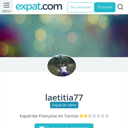
Se connecter
S'inscrire
MENU
laetitia77
Expat en série
Expatriée Française en Tunisie