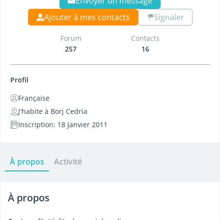
Envoyer un message
Ajouter à mes contacts
Signaler
Forum
Contacts
257
16
Profil
Française
J'habite à Borj Cedria
Inscription: 18 Janvier 2011
À propos
Activité
À propos