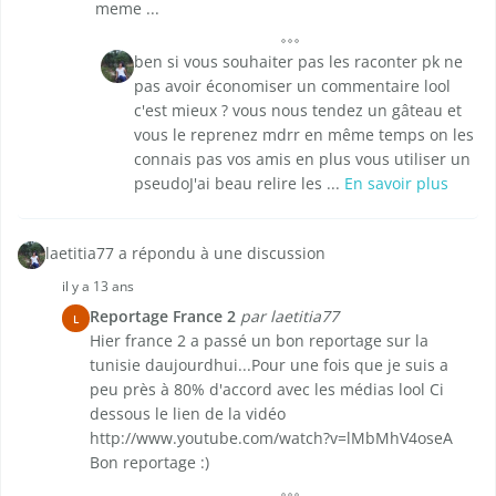
meme ...
ben si vous souhaiter pas les raconter pk ne
pas avoir économiser un commentaire lool
c'est mieux ? vous nous tendez un gâteau et
vous le reprenez mdrr en même temps on les
connais pas vos amis en plus vous utiliser un
pseudoJ'ai beau relire les ...
En savoir plus
laetitia77 a répondu à une discussion
il y a 13 ans
Reportage France 2
par laetitia77
L
Hier france 2 a passé un bon reportage sur la
tunisie daujourdhui...Pour une fois que je suis a
peu près à 80% d'accord avec les médias lool Ci
dessous le lien de la vidéo
http://www.youtube.com/watch?v=lMbMhV4oseA
Bon reportage :)