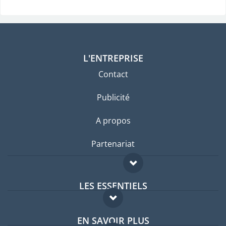
L'ENTREPRISE
Contact
Publicité
A propos
Partenariat
LES ESSENTIELS
Forum expatriés
EN SAVOIR PLUS
Guides pays