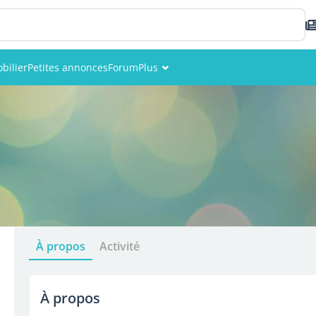
bilier
Petites annonces
Forum
Plus
Événements
Membres
Photos
À propos
Activité
À propos