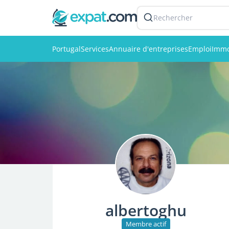
Rechercher
Portugal
Services
Annuaire d'entreprises
Emploi
Immo
albertoghu
Membre actif