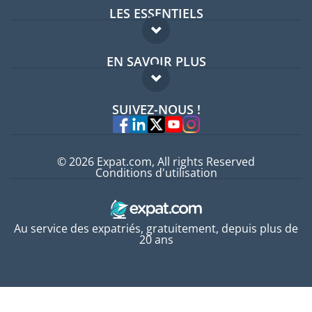
LES ESSENTIELS
Forum expatriés
EN SAVOIR PLUS
Guides pays
FAQ
Offres d'emploi
SUIVEZ-NOUS !
Experts
© 2026 Expat.com, All rights Reserved
Conditions d'utilisation
Au service des expatriés, gratuitement, depuis plus de
20 ans