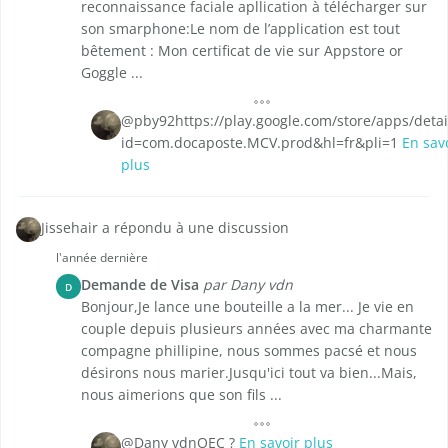
reconnaissance faciale apllication à télécharger sur
son smarphone:Le nom de l’application est tout
bêtement : Mon certificat de vie sur Appstore or
Goggle ...
@pby92 https://play.google.com/store/apps/detai
id=com.docaposte.MCV.prod&hl=fr&pli=1
En sav
plus
Jissehair a répondu à une discussion
l'année dernière
Demande de Visa
par Dany vdn
D
Bonjour,Je lance une bouteille a la mer... Je vie en
couple depuis plusieurs années avec ma charmante
compagne phillipine, nous sommes pacsé et nous
désirons nous marier.Jusqu'ici tout va bien...Mais,
nous aimerions que son fils ...
@Dany vdnOEC ?
En savoir plus