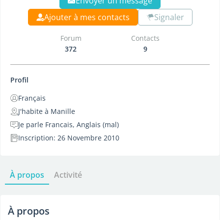
Envoyer un message
Ajouter à mes contacts
Signaler
Forum
Contacts
372
9
Profil
Français
J'habite à Manille
Je parle Francais, Anglais (mal)
Inscription: 26 Novembre 2010
À propos
Activité
À propos