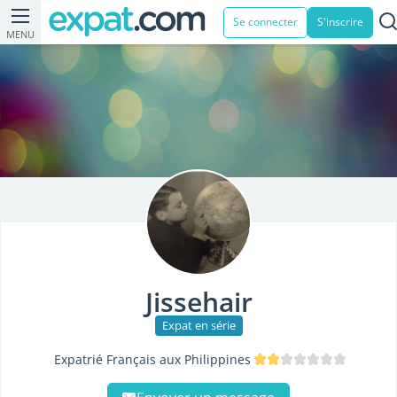
Se connecter
S'inscrire
MENU
Jissehair
Expat en série
Expatrié Français aux Philippines