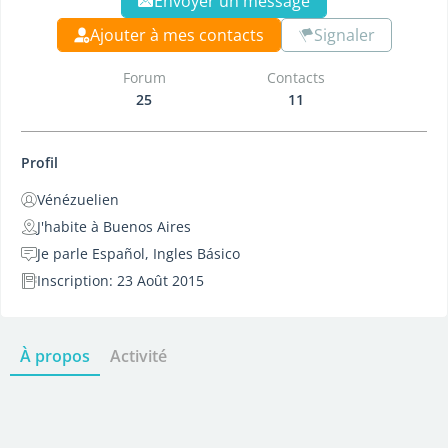
Envoyer un message
Ajouter à mes contacts
Signaler
Forum
Contacts
25
11
Profil
Vénézuelien
J'habite à Buenos Aires
Je parle Español, Ingles Básico
Inscription: 23 Août 2015
À propos
Activité