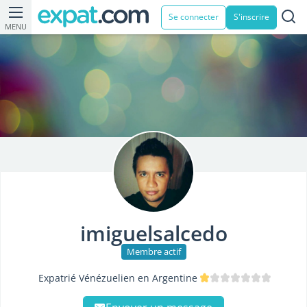
Se connecter
S'inscrire
MENU
imiguelsalcedo
Membre actif
Expatrié Vénézuelien en Argentine