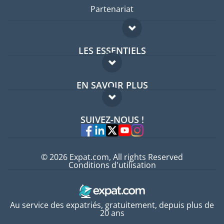
Partenariat
LES ESSENTIELS
Forum expatriés
EN SAVOIR PLUS
Guides pays
FAQ
Offres d'emploi
SUIVEZ-NOUS !
Experts
© 2026 Expat.com, All rights Reserved
Conditions d'utilisation
Au service des expatriés, gratuitement, depuis plus de
20 ans