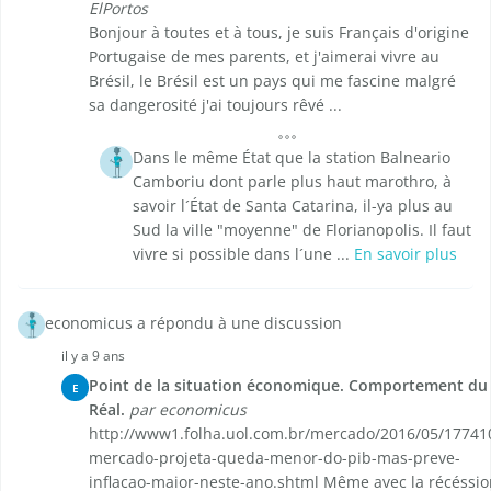
ElPortos
Bonjour à toutes et à tous, je suis Français d'origine
Portugaise de mes parents, et j'aimerai vivre au
Brésil, le Brésil est un pays qui me fascine malgré
sa dangerosité j'ai toujours rêvé ...
Dans le même État que la station Balneario
Camboriu dont parle plus haut marothro, à
savoir l´État de Santa Catarina, il-ya plus au
Sud la ville "moyenne" de Florianopolis. Il faut
vivre si possible dans l´une ...
En savoir plus
economicus a répondu à une discussion
il y a 9 ans
Point de la situation économique. Comportement du
E
Réal.
par economicus
http://www1.folha.uol.com.br/mercado/2016/05/17741
mercado-projeta-queda-menor-do-pib-mas-preve-
inflacao-maior-neste-ano.shtml Même avec la récéssio