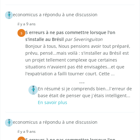
economicus a répondu à une discussion
il y a 9 ans
5 erreurs à ne pas commettre lorsque l'on
S
s'installe au Brésil
par Severinguiton
Bonjour à tous, Nous pensions avoir tout préparé,
prévu, pensé...mais voilà : s'installer au Brésil est
un projet tellement complexe que certaines
situations n'avaient pas été envisagées...et que
l'expatriation a failli tourner court. Cette ...
En résumé si je comprends bien...l´erreur de
base était de penser que j´étais intelligent...
En savoir plus
economicus a répondu à une discussion
il y a 9 ans
5 erreurs à ne pas commettre lorsque l'on