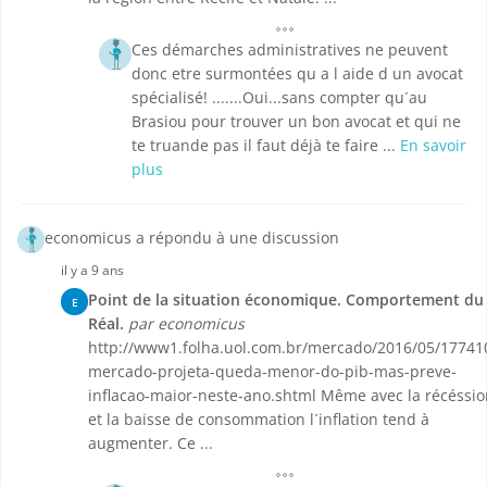
Ces démarches administratives ne peuvent
donc etre surmontées qu a l aide d un avocat
spécialisé! .......Oui...sans compter qu´au
Brasiou pour trouver un bon avocat et qui ne
te truande pas il faut déjà te faire ...
En savoir
plus
economicus a répondu à une discussion
il y a 9 ans
Point de la situation économique. Comportement du
E
Réal.
par economicus
http://www1.folha.uol.com.br/mercado/2016/05/17741
mercado-projeta-queda-menor-do-pib-mas-preve-
inflacao-maior-neste-ano.shtml Même avec la récéssio
et la baisse de consommation l´inflation tend à
augmenter. Ce ...