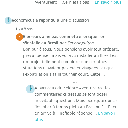
Aventureiro !...Ce n´était pas ...
En savoir plus
economicus a répondu à une discussion
il y a 9 ans
5 erreurs à ne pas commettre lorsque l'on
S
s'installe au Brésil
par Severinguiton
Bonjour à tous, Nous pensions avoir tout préparé,
prévu, pensé...mais voilà : s'installer au Brésil est
un projet tellement complexe que certaines
situations n'avaient pas été envisagées...et que
l'expatriation a failli tourner court. Cette ...
A part ceux du célèbre Aventureiro...les
commentaires ci-dessus se font poser l
´inévitable question : Mais pourquoi donc s
´installer à temps plein au Brasiou ? ...Et on
en arrive à l´ineffable réponse ...
En savoir
plus