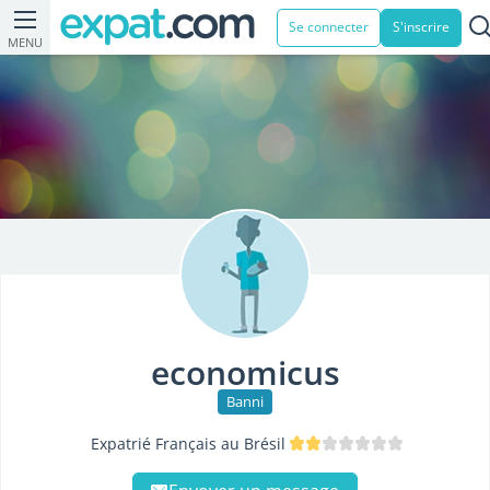
Se connecter
S'inscrire
MENU
economicus
Banni
Expatrié Français au Brésil