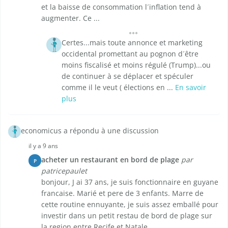
et la baisse de consommation l´inflation tend à
augmenter. Ce ...
Certes...mais toute annonce et marketing
occidental promettant au pognon d´être
moins fiscalisé et moins régulé (Trump)...ou
de continuer à se déplacer et spéculer
comme il le veut ( élections en ...
En savoir
plus
economicus a répondu à une discussion
il y a 9 ans
acheter un restaurant en bord de plage
par
P
patricepaulet
bonjour, J ai 37 ans, je suis fonctionnaire en guyane
francaise. Marié et pere de 3 enfants. Marre de
cette routine ennuyante, je suis assez emballé pour
investir dans un petit restau de bord de plage sur
la region entre Recife et Natale. ...