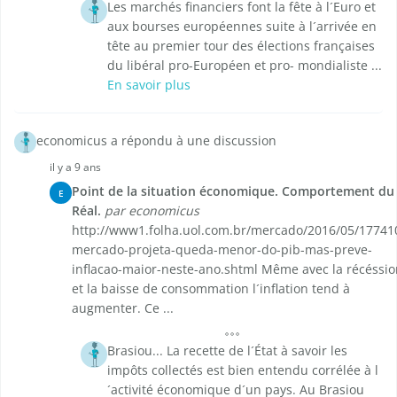
Les marchés financiers font la fête à l´Euro et
aux bourses européennes suite à l´arrivée en
tête au premier tour des élections françaises
du libéral pro-Européen et pro- mondialiste ...
En savoir plus
economicus a répondu à une discussion
il y a 9 ans
Point de la situation économique. Comportement du
E
Réal.
par economicus
http://www1.folha.uol.com.br/mercado/2016/05/17741
mercado-projeta-queda-menor-do-pib-mas-preve-
inflacao-maior-neste-ano.shtml Même avec la récéssio
et la baisse de consommation l´inflation tend à
augmenter. Ce ...
Brasiou... La recette de l´État à savoir les
impôts collectés est bien entendu corrélée à l
´activité économique d´un pays. Au Brasiou