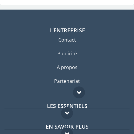
L'ENTREPRISE
Contact
Publicité
A propos
Partenariat
LES ESSENTIELS
Forum expatriés
EN SAVOIR PLUS
Guides pays