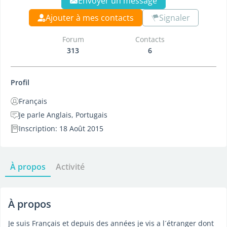
Envoyer un message
Ajouter à mes contacts
Signaler
Forum
Contacts
313
6
Profil
Français
Je parle Anglais, Portugais
Inscription: 18 Août 2015
À propos
Activité
À propos
Je suis Français et depuis des années je vis a l´étranger dont