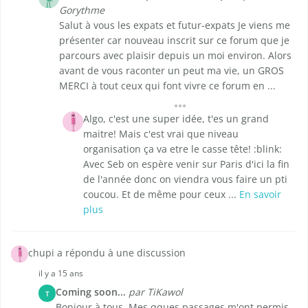
Gorythme
Salut à vous les expats et futur-expats Je viens me
présenter car nouveau inscrit sur ce forum que je
parcours avec plaisir depuis un moi environ. Alors
avant de vous raconter un peut ma vie, un GROS
MERCI à tout ceux qui font vivre ce forum en ...
Algo, c'est une super idée, t'es un grand
maitre! Mais c'est vrai que niveau
organisation ça va etre le casse tête! :blink:
Avec Seb on espère venir sur Paris d'ici la fin
de l'année donc on viendra vous faire un pti
coucou. Et de même pour ceux ...
En savoir
plus
chupi a répondu à une discussion
il y a 15 ans
Coming soon...
par TiKawol
T
Bonjour à tous, Mes qques passages m'ont permis