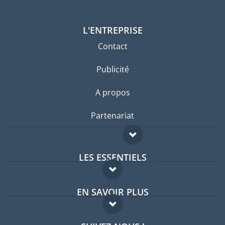
L'ENTREPRISE
Contact
Publicité
A propos
Partenariat
LES ESSENTIELS
Forum expatriés
EN SAVOIR PLUS
Guides pays
FAQ
Offres d'emploi