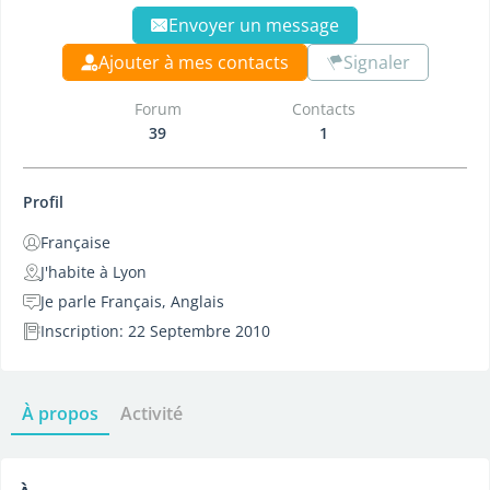
Envoyer un message
Ajouter à mes contacts
Signaler
Forum
Contacts
39
1
Profil
Française
J'habite à Lyon
Je parle Français, Anglais
Inscription: 22 Septembre 2010
À propos
Activité