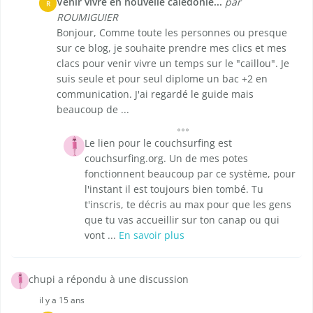
Venir vivre en nouvelle calédonie...
par
R
ROUMIGUIER
Bonjour, Comme toute les personnes ou presque
sur ce blog, je souhaite prendre mes clics et mes
clacs pour venir vivre un temps sur le "caillou". Je
suis seule et pour seul diplome un bac +2 en
communication. J'ai regardé le guide mais
beaucoup de ...
Le lien pour le couchsurfing est
couchsurfing.org. Un de mes potes
fonctionnent beaucoup par ce système, pour
l'instant il est toujours bien tombé. Tu
t'inscris, te décris au max pour que les gens
que tu vas accueillir sur ton canap ou qui
vont ...
En savoir plus
chupi a répondu à une discussion
il y a 15 ans