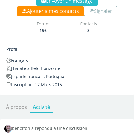
Envoyer un message
Ajouter à mes contacts
Signaler
Forum
Contacts
156
3
Profil
Français
J'habite à Belo Horizonte
Je parle francais, Portuguais
Inscription: 17 Mars 2015
À propos
Activité
benoitbh a répondu à une discussion