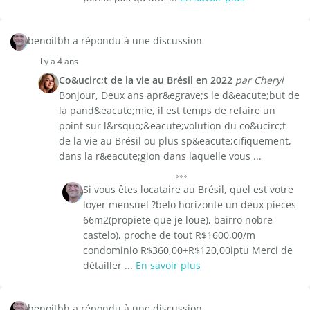
benoitbh a répondu à une discussion
il y a 4 ans
Co&ucirc;t de la vie au Brésil en 2022
par Cheryl
Bonjour, Deux ans apr&egrave;s le d&eacute;but de
la pand&eacute;mie, il est temps de refaire un
point sur l&rsquo;&eacute;volution du co&ucirc;t
de la vie au Brésil ou plus sp&eacute;cifiquement,
dans la r&eacute;gion dans laquelle vous ...
Si vous êtes locataire au Brésil, quel est votre
loyer mensuel ?belo horizonte un deux pieces
66m2(propiete que je loue), bairro nobre
castelo), proche de tout R$1600,00/m
condominio R$360,00+R$120,00iptu Merci de
détailler ...
En savoir plus
benoitbh a répondu à une discussion