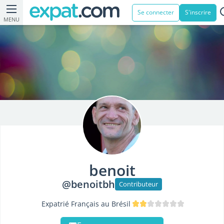
Se connecter
S'inscrire
MENU
benoit
@benoitbh
Contributeur
Expatrié Français au Brésil