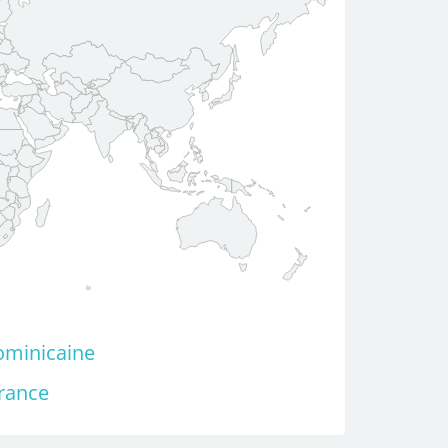
ominicaine
France