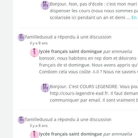
Bonjour, Non, pas d'école : c'est mon mar
dispenser les cours (nous nous sommes par
scolarisée ici pendant un an et demi ...
En 
familledusud a répondu à une discussion
il y a 8 ans
lycée français saint domingue
par emmaelia
bonsoir, nous habitons en rep dom et désirons q
français de st domingue. Nous avons appris qu'il
Combien cela vous coûte -t-il ? Nous ne savons 
Bonjour, C'est COURS LEGENDRE. Vous pouve
http://cours-legendre-ead.fr. Il faut dema
communiquer par email. Il sont vraiment bi
familledusud a répondu à une discussion
il y a 8 ans
lycée français saint domingue
par emmaelia