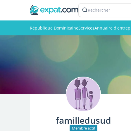
Rechercher
République Dominicaine
Services
Annuaire d'entrep
familledusud
Membre actif