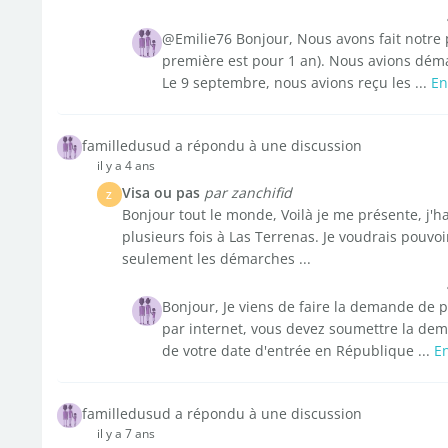
@Emilie76 Bonjour, Nous avons fait notre
première est pour 1 an). Nous avions déma
Le 9 septembre, nous avions reçu les ...
En
familledusud a répondu à une discussion
il y a 4 ans
Visa ou pas
par zanchifid
Z
Bonjour tout le monde, Voilà je me présente, j'ha
plusieurs fois à Las Terrenas. Je voudrais pouvo
seulement les démarches ...
Bonjour, Je viens de faire la demande de p
par internet, vous devez soumettre la dema
de votre date d'entrée en République ...
En
familledusud a répondu à une discussion
il y a 7 ans