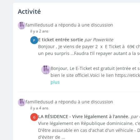
Activité
familledusud a répondu à une discussion
il y a 2 ans
E ticket entrée sortie
par Powerkite
P
Bonjour , Je viens de payer 2 x E Ticket à 69€ c
un peu surpris …Faudra t’il repayer autant a la sor
Bonjour, Le E-Ticket est gratuit (entrée et s
bien le site officiel.Voici le lien https://
plus
familledusud a répondu à une discussion
il y a 4 ans
LA RÉSIDENCE - Vivre légalement à l'année.
par 
G
Vivre légalement en République dominicaine, c'est
D'être assurable en cas d'achat d'un véhicule - D
d'éviter de ...