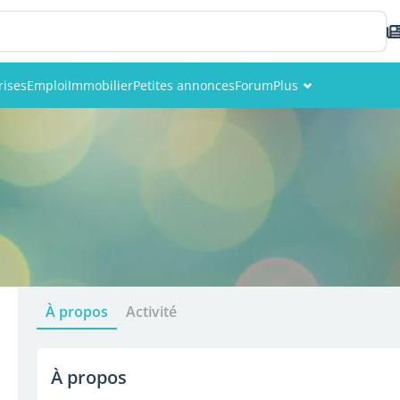
rises
Emploi
Immobilier
Petites annonces
Forum
Plus
Événements
Membres
Photos
À propos
Activité
À propos