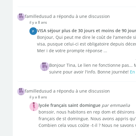
familledusud a répondu à une discussion
il y a 8 ans
VISA séjour plus de 30 jours et moins de 90 jou
P
Bonjour, Qui peut me dire le coût de l'amende si 
visa, pusque celui-ci est obligatoire depuis dé
Mer i de votre prompte réponse ...
Bonjour Tina, Le lien ne fonctionne pas... 
suivre pour avoir l'info. Bonne journée!
En 
familledusud a répondu à une discussion
il y a 8 ans
lycée français saint domingue
par emmaelia
bonsoir, nous habitons en rep dom et désirons q
français de st domingue. Nous avons appris qu'il
Combien cela vous coûte -t-il ? Nous ne savons 