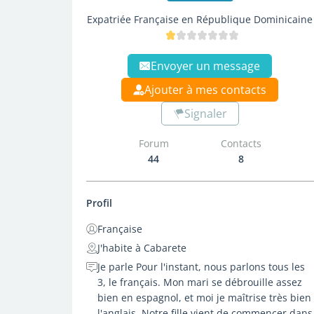
Expatriée Française en République Dominicaine
Envoyer un message
Ajouter à mes contacts
Signaler
Forum
Contacts
44
8
Profil
Française
J'habite à Cabarete
Je parle Pour l'instant, nous parlons tous les
3, le français. Mon mari se débrouille assez
bien en espagnol, et moi je maîtrise très bien
l'anglais. Notre fille vient de commencer dans