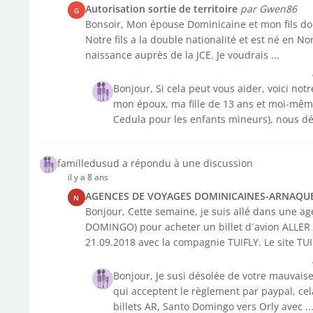
Autorisation sortie de territoire
par Gwen86
G
Bonsoir, Mon épouse Dominicaine et mon fils do
Notre fils a la double nationalité et est né en N
naissance auprès de la JCE. Je voudrais ...
Bonjour, Si cela peut vous aider, voici no
mon époux, ma fille de 13 ans et moi-mêm
Cedula pour les enfants mineurs), nous d
familledusud a répondu à une discussion
il y a 8 ans
AGENCES DE VOYAGES DOMINICAINES-ARNAQU
N
Bonjour, Cette semaine, je suis allé dans une
DOMINGO) pour acheter un billet d´avion ALL
21.09.2018 avec la compagnie TUIFLY. Le site TUI
Bonjour, Je susi désolée de votre mauvaise
qui acceptent le règlement par paypal, cel
billets AR, Santo Domingo vers Orly avec ..