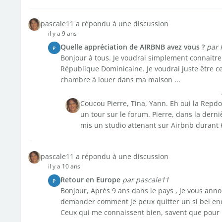
pascale11 a répondu à une discussion
il y a 9 ans
Quelle appréciation de AIRBNB avez vous ?
par 
P
Bonjour à tous. Je voudrai simplement connaitre 
République Dominicaine. Je voudrai juste être ce
chambre à louer dans ma maison ...
Coucou Pierre, Tina, Yann. Eh oui la Repd
un tour sur le forum. Pierre, dans la derni
mis un studio attenant sur Airbnb durant 6
pascale11 a répondu à une discussion
il y a 10 ans
Retour en Europe
par pascale11
P
Bonjour, Après 9 ans dans le pays , je vous ann
demander comment je peux quitter un si bel endro
Ceux qui me connaissent bien, savent que pour .