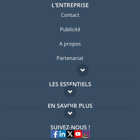
L'ENTREPRISE
Contact
Publicité
A propos
Partenariat
LES ESSENTIELS
Forum expatriés
EN SAVOIR PLUS
Guides pays
FAQ
Offres d'emploi
SUIVEZ-NOUS !
Experts