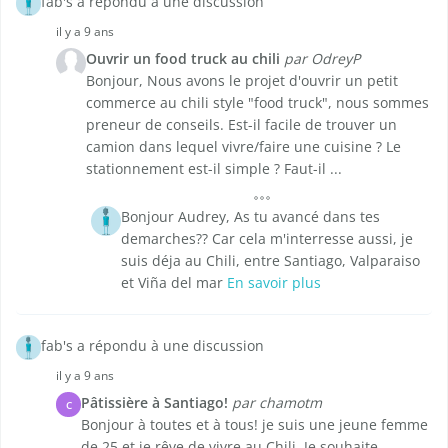
fab's a répondu à une discussion
il y a 9 ans
Ouvrir un food truck au chili
par OdreyP
Bonjour, Nous avons le projet d'ouvrir un petit
commerce au chili style "food truck", nous sommes
preneur de conseils. Est-il facile de trouver un
camion dans lequel vivre/faire une cuisine ? Le
stationnement est-il simple ? Faut-il ...
Bonjour Audrey, As tu avancé dans tes
demarches?? Car cela m'interresse aussi, je
suis déja au Chili, entre Santiago, Valparaiso
et Viña del mar
En savoir plus
fab's a répondu à une discussion
il y a 9 ans
Pâtissière à Santiago!
par chamotm
C
Bonjour à toutes et à tous! je suis une jeune femme
de 25 et je rêve de vivre au Chili. Je souhaite