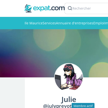
Rechercher
Ile Maurice
Services
Annuaire d'entreprises
Emploi
Im
Julie
@julyprevot
Membre actif