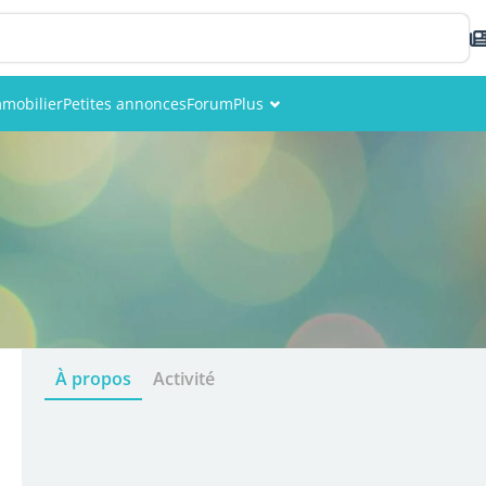
mobilier
Petites annonces
Forum
Plus
Événements
Membres
Photos
À propos
Activité