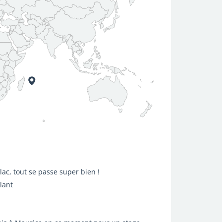
lac, tout se passe super bien !
llant