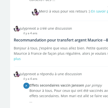
Merci à vous pour vos retours :)
En savoir 
julyprevot a créé une discussion
il y a 4 ans
Recommandation pour transfert argent Maurice --&
Bonjour à tous, J'espère que vous allez bien. Petite questi
Maurice à France de façon plus régulière, alors je voulais s
plus
julyprevot a répondu à une discussion
il y a 4 ans
Effets secondaires vaccin Janssen
par pimpy
P
Bonour à tous, Pour ceux qui ont été vaccinés ave
effets secondaires. Mon mari est allé se faire vacc
...