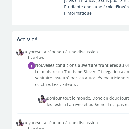
Je vis en France, je suis pour 3
Etudiante dans une école d'ingén
l'informatique
Activité
julyprevot a répondu à une discussion
il y a 4 ans
Nouvelles conditions ouverture frontières au 0
J
Le ministre du Tourisme Steven Obeegadoo a ann
sanitaire instauré par les autorités mauricienne
octobre. Les visiteurs ...
Bonjour tout le monde, Donc en deux jours; 
les tests à l'arrivée et au 5ème il n'a pas é
julyprevot a répondu à une discussion
il y a 4 ans