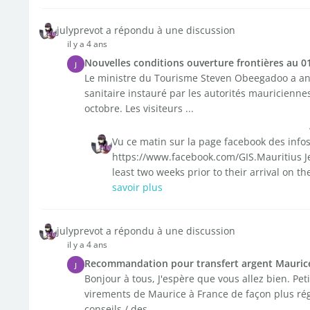
julyprevot a répondu à une discussion
il y a 4 ans
Nouvelles conditions ouverture frontières au 0
J
Le ministre du Tourisme Steven Obeegadoo a ann
sanitaire instauré par les autorités mauricienne
octobre. Les visiteurs ...
Vu ce matin sur la page facebook des info
https://www.facebook.com/GIS.Mauritius Je c
least two weeks prior to their arrival on the
savoir plus
julyprevot a répondu à une discussion
il y a 4 ans
Recommandation pour transfert argent Maurice
J
Bonjour à tous, J'espère que vous allez bien. Peti
virements de Maurice à France de façon plus régul
conseils / des ...