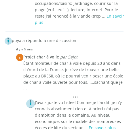
occupations/loisirs: jardinage, courir sur la
plage (euf...euf...), lecture, internet. Pour le
reste j'ai renoncé à la viande (trop ...
En savoir
plus
pbya a répondu à une discussion
il y a 9 ans
Projet char à voile
par Sajot
S
Étant moniteur de char à voile depuis 20 ans dans
ch'nord de la France, je rêve de trouver une belle
plage au BRÉSIL où je pourrai venir poser une école
de char à voile ouverte pour tous,.....sachant que je
...
J'avais juste vu l'idée! Comme je t'ai dit, je n'y
connais absolument rien et à priori n'ai pas
d'ambition dans le domaine. Au niveau
économique, sur le modèle des nombreuses
écoles de kite du secteur ...
En savoir plus