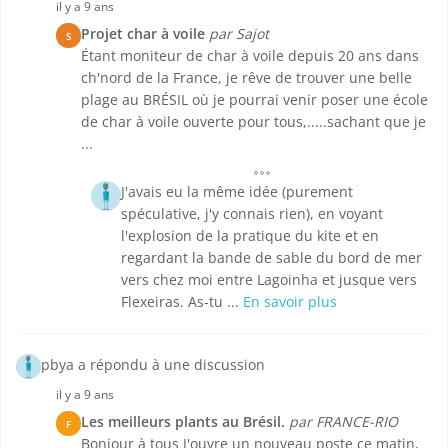
il y a 9 ans
Projet char à voile
par Sajot
S
Étant moniteur de char à voile depuis 20 ans dans
ch'nord de la France, je rêve de trouver une belle
plage au BRÉSIL où je pourrai venir poser une école
de char à voile ouverte pour tous,.....sachant que je
...
J'avais eu la même idée (purement
spéculative, j'y connais rien), en voyant
l'explosion de la pratique du kite et en
regardant la bande de sable du bord de mer
vers chez moi entre Lagoinha et jusque vers
Flexeiras. As-tu ...
En savoir plus
pbya a répondu à une discussion
il y a 9 ans
Les meilleurs plants au Brésil.
par FRANCE-RIO
F
Bonjour à tous J'ouvre un nouveau poste ce matin,