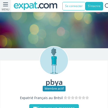
Se connecter
S'inscrire
MENU
pbya
Membre actif
Expatrié Français au Brésil