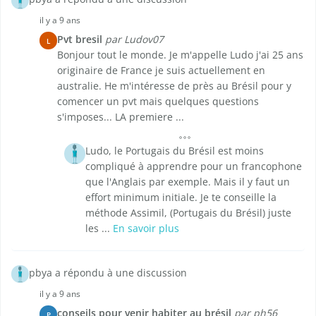
il y a 9 ans
Pvt bresil
par Ludov07
L
Bonjour tout le monde. Je m'appelle Ludo j'ai 25 ans
originaire de France je suis actuellement en
australie. He m'intéresse de près au Brésil pour y
comencer un pvt mais quelques questions
s'imposes... LA premiere ...
Ludo, le Portugais du Brésil est moins
compliqué à apprendre pour un francophone
que l'Anglais par exemple. Mais il y faut un
effort minimum initiale. Je te conseille la
méthode Assimil, (Portugais du Brésil) juste
les ...
En savoir plus
pbya a répondu à une discussion
il y a 9 ans
conseils pour venir habiter au brésil
par ph56
P