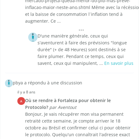
mercado-projeta-queda-menor-do-pib-mas-preve-
inflacao-maior-neste-ano.shtml Même avec la récéssio
et la baisse de consommation l´inflation tend à
augmenter. Ce ...
D'une manière générale, ceux qui
s'aventurent à faire des prévisions "longue
durée" (+ de 48 Heures) sont destinés à se
faire plumer. Pendant ce temps, ceux qui
savent, ceux qui manipulent, ...
En savoir plus
pbya a répondu à une discussion
il y a 8 ans
Où se rendre à Fortaleza pour obtenir le
A
Protocolo?
par Aventout
Bonjour, Je vais récupérer mon visa permanent
retraité cette semaine, je compte arriver le 18
octobre au Brésil et confirmer celui ci pour obtenir
le protocolo. Quelqu'un connaîtrait l'adresse exact