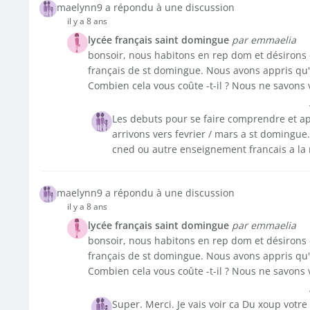
maelynn9 a répondu à une discussion
il y a 8 ans
lycée français saint domingue
par emmaelia
bonsoir, nous habitons en rep dom et désirons q
français de st domingue. Nous avons appris qu'il
Combien cela vous coûte -t-il ? Nous ne savons 
Les debuts pour se faire comprendre et ap
arrivons vers fevrier / mars a st domingue
cned ou autre enseignement francais a la
maelynn9 a répondu à une discussion
il y a 8 ans
lycée français saint domingue
par emmaelia
bonsoir, nous habitons en rep dom et désirons q
français de st domingue. Nous avons appris qu'il
Combien cela vous coûte -t-il ? Nous ne savons 
Super. Merci. Je vais voir ca Du xoup votre 