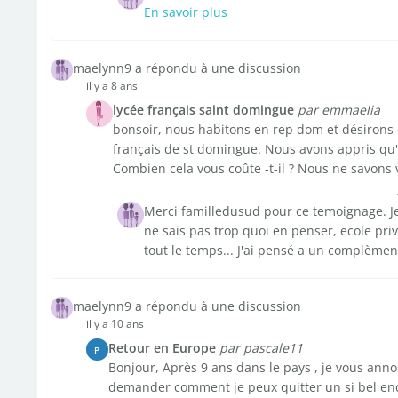
En savoir plus
maelynn9 a répondu à une discussion
il y a 8 ans
lycée français saint domingue
par emmaelia
bonsoir, nous habitons en rep dom et désirons q
français de st domingue. Nous avons appris qu'il
Combien cela vous coûte -t-il ? Nous ne savons 
Merci familledusud pour ce temoignage. Je
ne sais pas trop quoi en penser, ecole pri
tout le temps... J'ai pensé a un complèment
maelynn9 a répondu à une discussion
il y a 10 ans
Retour en Europe
par pascale11
P
Bonjour, Après 9 ans dans le pays , je vous ann
demander comment je peux quitter un si bel endro