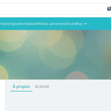
rises
Emploi
Immobilier
Petites annonces
Forum
Plus
Événements
Membres
Photos
À propos
Activité