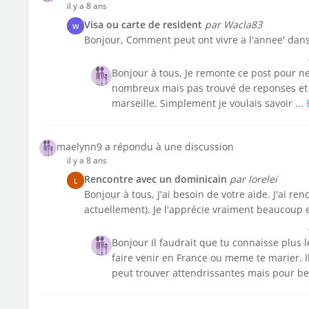
il y a 8 ans
Visa ou carte de resident
par Wacla83
W
Bonjour, Comment peut ont vivre a l'annee' dans
Bonjour à tous, Je remonte ce post pour ne 
nombreux mais pas trouvé de reponses et je
marseille. Simplement je voulais savoir ...
maelynn9 a répondu à une discussion
il y a 8 ans
Rencontre avec un dominicain
par loreleï
L
Bonjour à tous, J'ai besoin de votre aide. J'ai re
actuellement). Je l'apprécie vraiment beaucoup 
Bonjour Il faudrait que tu connaisse plus l
faire venir en France ou meme te marier. 
peut trouver attendrissantes mais pour be