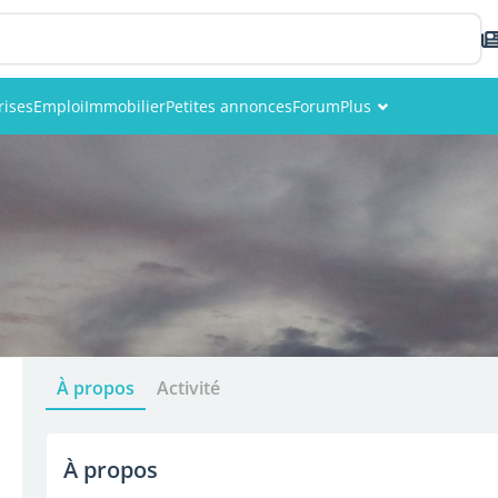
rises
Emploi
Immobilier
Petites annonces
Forum
Plus
Événements
Membres
Photos
À propos
Activité
À propos