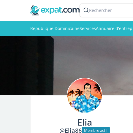
Rechercher
République Dominicaine
Services
Annuaire d'entrep
Elia
@Elia86
Membre actif