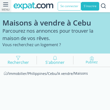
Se connecter
S'inscrire
MENU
Maisons à vendre à Cebu
Parcourez nos annonces pour trouver la
maison de vos rêves.
Vous recherchez un logement ?
Rechercher
S'abonner
Publiez
/
/
/
/
/
Maisons
Immobilier
Philippines
Cebu
A vendre