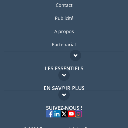
Contact
Publicité
A propos
Partenariat
LES ESSENTIELS
Forum expatriés
EN SAVOIR PLUS
Guides pays
FAQ
Offres d'emploi
SUIVEZ-NOUS !
Experts