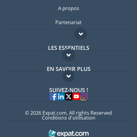
A propos
Partenariat
LES ESSENTIELS
Forum expatriés
EN SAVOIR PLUS
Guides pays
FAQ
Offres d'emploi
SUIVEZ-NOUS !
Experts
© 2026 Expat.com, All rights Reserved
Conditions d'utilisation