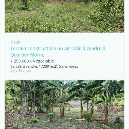
Okap
Terrain constructible ou agricole à vendre à
Quartier-Morin, ...
$ 258,000 / Négociable
Terrain à vendre, 17200 (m2), 5 chambres
il y a 10 mois