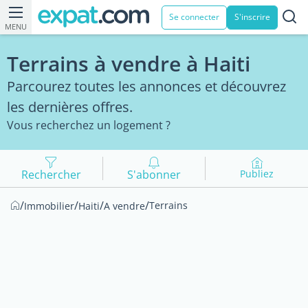
Se connecter
S'inscrire
MENU
Terrains à vendre à Haiti
Parcourez toutes les annonces et découvrez
les dernières offres.
Vous recherchez un logement ?
Rechercher
S'abonner
Publiez
/
/
/
/
Terrains
Immobilier
Haiti
A vendre