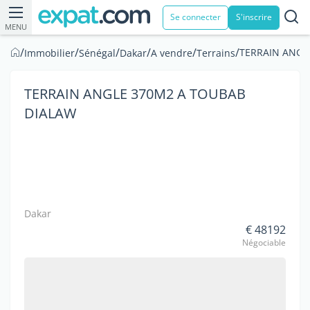
Se connecter
S'inscrire
MENU
/
/
/
/
/
/
TERRAIN ANGL
Immobilier
Sénégal
Dakar
A vendre
Terrains
TERRAIN ANGLE 370M2 A TOUBAB
DIALAW
Dakar
€ 48192
Négociable