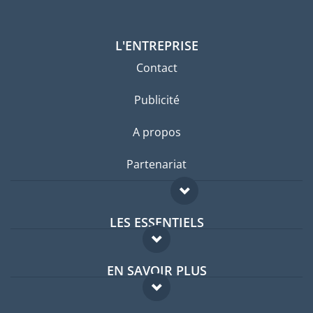
L'ENTREPRISE
Contact
Publicité
A propos
Partenariat
LES ESSENTIELS
Forum expatriés
EN SAVOIR PLUS
Guides pays
FAQ
Offres d'emploi