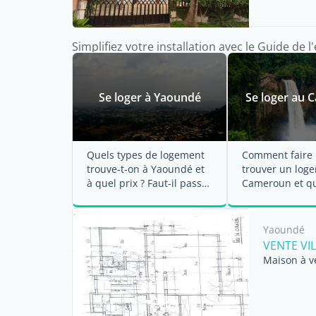
Simplifiez votre installation avec le Guide de 
Se loger à Yaoundé
Se loger au
Quels types de logement
Comment faire
trouve-t-on à Yaoundé et
trouver un log
à quel prix ? Faut-il passer
Cameroun et qu
par une ...
les types de bi
immobiliers pro
Yaoundé
VENTE VI
Maison à v