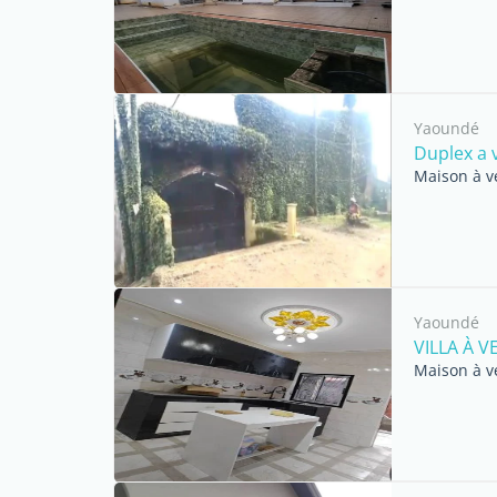
Yaoundé
Duplex a 
Maison à v
Yaoundé
VILLA À 
Maison à v