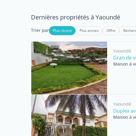
Dernières propriétés à Yaoundé
Trier par
Plus récent
Plus ancien
Offre
Recher
Yaoundé
Gran de v
Maison à v
Yaoundé
Duplex av
Maison à v