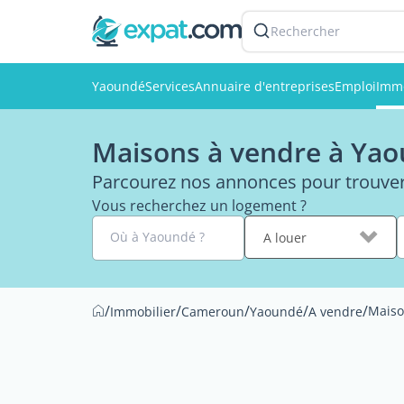
Rechercher
Yaoundé
Services
Annuaire d'entreprises
Emploi
Immo
Maisons à vendre à Ya
Parcourez nos annonces pour trouver
Vous recherchez un logement ?
Où à Yaoundé ?
A louer
/
/
/
/
/
Maiso
Immobilier
Cameroun
Yaoundé
A vendre