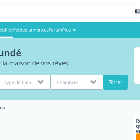
bilier
Petites annonces
Forum
Plus
Événements
oundé
Membres
 la maison de vos rêves.
Photos
Filtrer
Type de bien
Chambres
ns
R
q
e