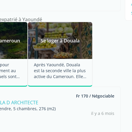
l'expatrié à Yaoundé
 Cameroun
Se loger à Douala
 pour
Après Yaoundé, Douala
ement au
est la seconde ville la plus
els sont
active du Cameroun. Elle
ens
propose ainsi bon nombre
posés ...
...
Fr 170 / Négociable
LLA D ARCHITECTE
endre, 5 chambres, 276 (m2)
il y a 6 mois