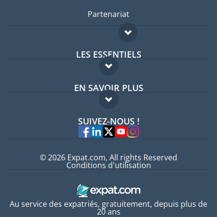
Partenariat
LES ESSENTIELS
Forum expatriés
EN SAVOIR PLUS
Guides pays
FAQ
Offres d'emploi
SUIVEZ-NOUS !
Experts
© 2026 Expat.com, All rights Reserved
Conditions d'utilisation
Au service des expatriés, gratuitement, depuis plus de
20 ans