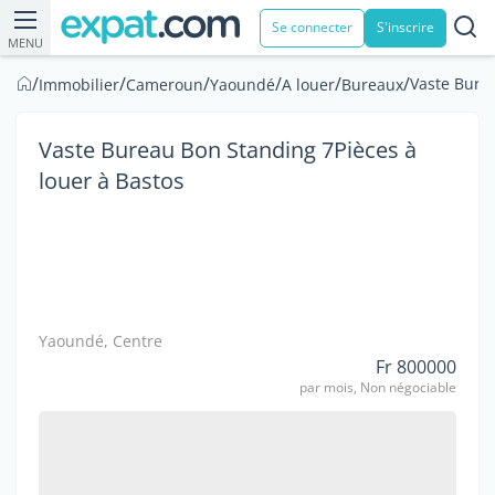
Se connecter
S'inscrire
MENU
/
/
/
/
/
/
Vaste Burea
Immobilier
Cameroun
Yaoundé
A louer
Bureaux
Vaste Bureau Bon Standing 7Pièces à
louer à Bastos
Yaoundé, Centre
Fr 800000
par mois, Non négociable