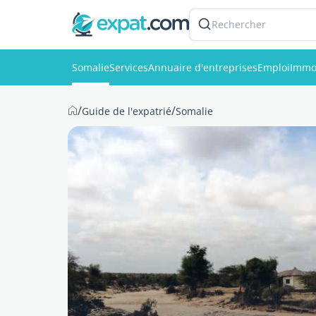
Rechercher
Somalie
Services
Annuaire d'entreprises
Emploi
Immob
/
/
Guide de l'expatrié
Somalie